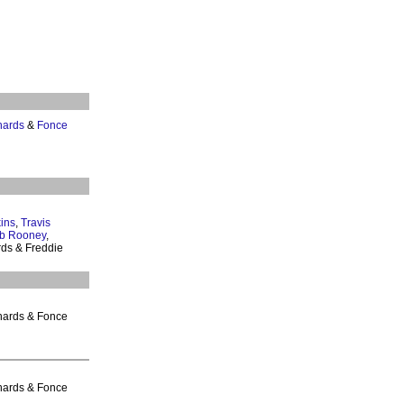
hards
&
Fonce
ins
,
Travis
b Rooney
,
rds & Freddie
chards & Fonce
chards & Fonce