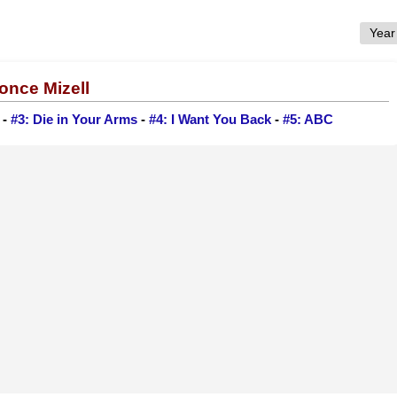
once Mizell
-
#3: Die in Your Arms
-
#4: I Want You Back
-
#5: ABC