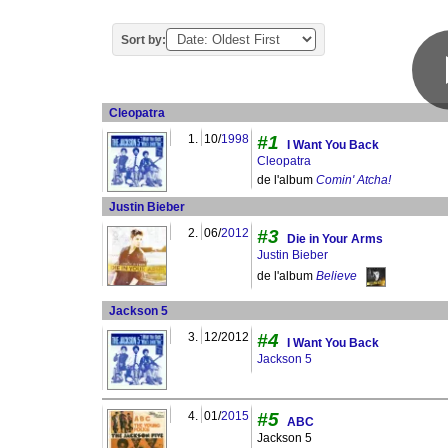
Sort by:
Cleopatra
1.
10/
1998
#1
I Want You Back
Cleopatra
de l'album
Comin' Atcha!
Justin Bieber
2.
06/
2012
#3
Die in Your Arms
Justin Bieber
de l'album
Believe
Jackson 5
3.
12/2012
#4
I Want You Back
Jackson 5
4.
01/
2015
#5
ABC
Jackson 5