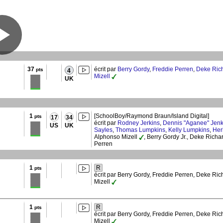
37
écrit par
Berry Gordy
,
Freddie Perren
,
Deke Ric
pts
4
Mizell
UK
1
[SchoolBoy/Raymond Braun/Island Digital]
pts
17
34
écrit par
Rodney Jerkins
,
Dennis "Aganee" Jenk
US
UK
Sayles
,
Thomas Lumpkins
,
Kelly Lumpkins
,
Her
Alphonso Mizell
, Berry Gordy Jr., Deke Richa
Perren
1
R
pts
écrit par Berry Gordy, Freddie Perren, Deke Ri
Mizell
1
R
pts
écrit par Berry Gordy, Freddie Perren, Deke Ri
Mizell