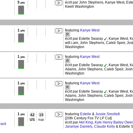
5
écrit par John Stephens, Kanye West, Est
pts
Kweli Washington
1
featuring
Kanye West
pts
R
écrit par Estelle Swaray
, Kanye West, Ke
will.i.am, John Stephens, Caleb Speir, Jo
Washington
1
featuring
Kanye West
pts
R
écrit par Estelle Swaray
, Kanye West, Ke
Adams, John Stephens, Caleb Speir, Josh
Washington
1
featuring
Kanye West
pts
R
écrit par Estelle Swaray
, Kanye West, Ke
Adams, John Stephens, Caleb Speir, Josh
Washington
1
featuring
Estelle
&
Jussie Smollett
pts
42
15
[20th Century Fox TV LP Cut]
US
R&B
écrit par
Akil King
,
Kyle Henry Bailey Owe
rack
Jaramye Daniels
,
Claude Kelly
& Estelle