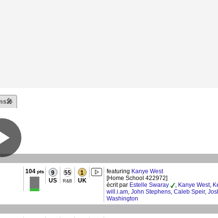
ms🎤
104
featuring
Kanye West
pts
9
55
1
[Home School 422972]
US
UK
R&B
écrit par
Estelle Swaray
,
Kanye West
,
Ke
will.i.am
,
John Stephens
,
Caleb Speir
,
Jos
Washington