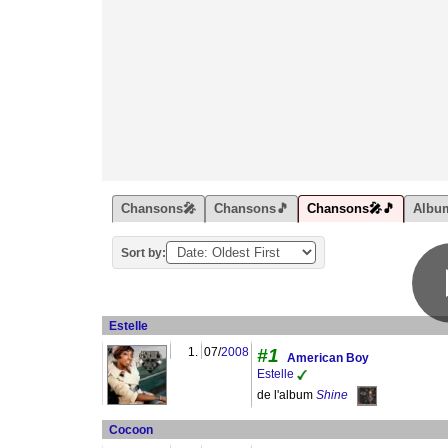
Chansons🎤
Chansons🎵
Chansons🎤🎵
Albu
Sort by:
Estelle
1.
07/
2008
#1
American Boy
Estelle
de l'album
Shine
Cocoon