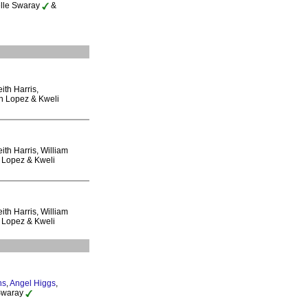
elle Swaray
&
ith Harris,
sh Lopez & Kweli
ith Harris, William
 Lopez & Kweli
ith Harris, William
 Lopez & Kweli
ns
,
Angel Higgs
,
 Swaray