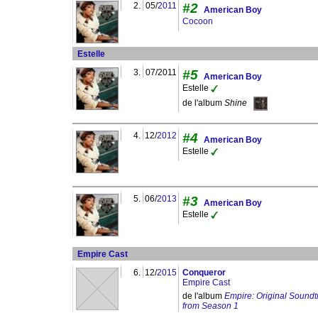
2.
05/
2011
#2
American Boy
Cocoon
Estelle
3.
07/2011
#5
American Boy
Estelle
de l'album
Shine
4.
12/
2012
#4
American Boy
Estelle
5.
06/
2013
#3
American Boy
Estelle
Empire Cast
6.
12/
2015
Conqueror
Empire Cast
de l'album
Empire: Original Soundt
from Season 1