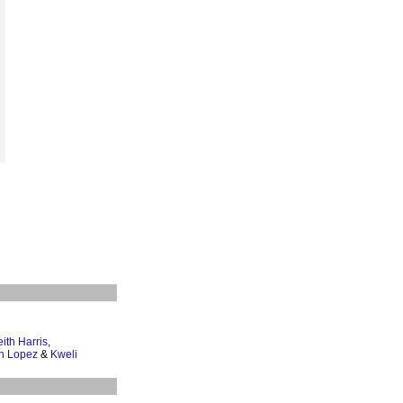
ith Harris
,
h Lopez
&
Kweli