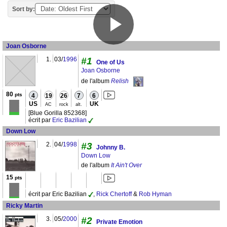
Sort by:
Joan Osborne
1.
03/
1996
#1
One of Us
Joan Osborne
de l'album
Relish
80
pts
4
19
26
7
6
US
UK
AC
rock
alt.
[Blue Gorilla 852368]
écrit par
Eric Bazilian
Down Low
2.
04/
1998
#3
Johnny B.
Down Low
de l'album
It Ain't Over
15
pts
écrit par Eric Bazilian
,
Rick Chertoff
&
Rob Hyman
Ricky Martin
3.
05/
2000
#2
Private Emotion