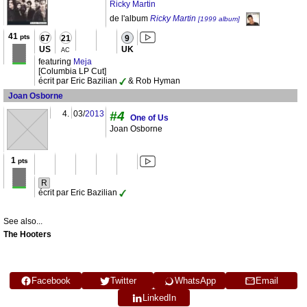
Ricky Martin
de l'album
Ricky Martin
[1999 album]
41
pts
67
21
9
US
UK
AC
featuring
Meja
[Columbia LP Cut]
écrit par Eric Bazilian
& Rob Hyman
Joan Osborne
4.
03/
2013
#4
One of Us
Joan Osborne
1
pts
R
écrit par Eric Bazilian
See also...
The Hooters
Facebook
Twitter
WhatsApp
Email
LinkedIn