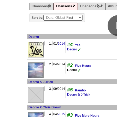
Chansons🎤
Chansons🎵
Chansons🎤🎵
Albu
Sort by:
Deorro
1.
01/
2014
#4
Yee
Deorro
2.
04/2014
#2
Five Hours
Deorro
Deorro & J-Trick
3.
09/2014
#5
Rambo
Deorro & J-Trick
Deorro X Chris Brown
4.
04/
2015
#3
Five More Hours