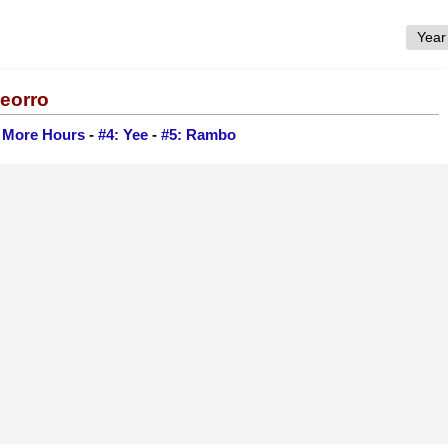
Deorro
e More Hours
-
#4: Yee
-
#5: Rambo