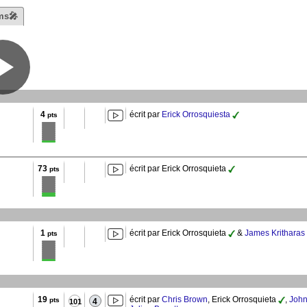
ms🎤
4
écrit par
Erick Orrosquiesta
pts
73
écrit par Erick Orrosquieta
pts
1
écrit par Erick Orrosquieta
&
James Kritharas
pts
19
écrit par
Chris Brown
, Erick Orrosquieta
,
Joh
pts
4
101