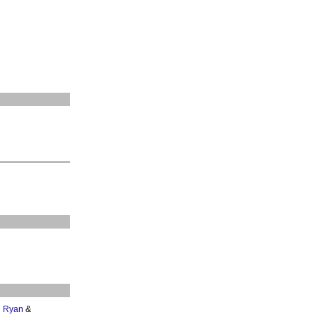
n Ryan
&