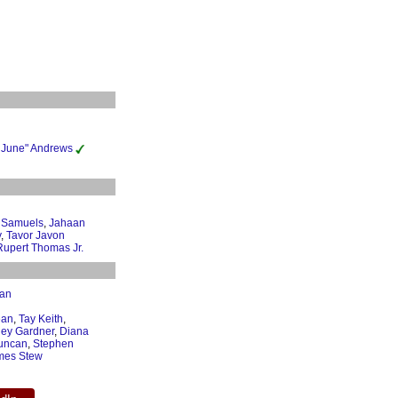
 June" Andrews
 Samuels
,
Jahaan
y
,
Tavor Javon
Rupert Thomas Jr.
ean
ean
,
Tay Keith
,
ley Gardner
,
Diana
uncan
,
Stephen
mes Stew