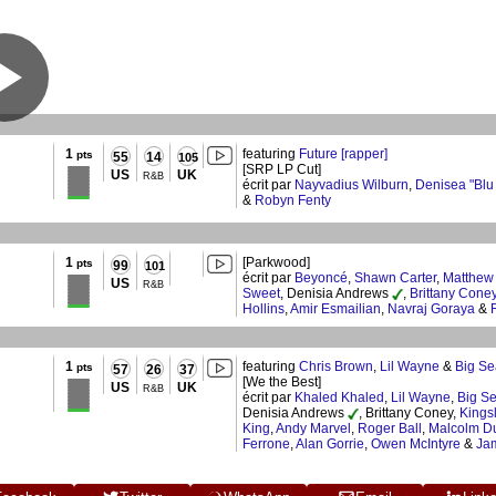
1
featuring
Future [rapper]
pts
55
14
105
[SRP LP Cut]
US
UK
R&B
écrit par
Nayvadius Wilburn
,
Denisea "Blu
&
Robyn Fenty
1
[Parkwood]
pts
99
101
écrit par
Beyoncé
,
Shawn Carter
,
Matthew
US
R&B
Sweet
, Denisia Andrews
,
Brittany Cone
Hollins
,
Amir Esmailian
,
Navraj Goraya
&
1
featuring
Chris Brown
,
Lil Wayne
&
Big S
pts
57
26
37
[We the Best]
US
UK
R&B
écrit par
Khaled Khaled
,
Lil Wayne
,
Big S
Denisia Andrews
, Brittany Coney,
Kings
King
,
Andy Marvel
,
Roger Ball
,
Malcolm D
Ferrone
,
Alan Gorrie
,
Owen McIntyre
&
Ja