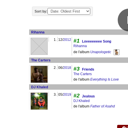
Sort by:
Rihanna
1.
12/
2012
#1
Loveeeeeee Song
Rihanna
de l'album
Unapologetic
The Carters
2.
06/
2018
#3
Friends
The Carters
de l'album
Everything Is Love
DJ Khaled
3.
05/
2019
#2
Jealous
DJ Khaled
de l'album
Father of Asahd