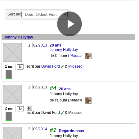
Sort by:
Johnny Hallyday
1.
02/
2013
20 ans
Johnny Hallyday
de l'album
L'Attente
1
écrit par
David Ford
&
Miossec
pts
2.
06/2013
#4
20 ans
Johnny Hallyday
de l'album
L'Attente
2
R
pts
écrit par David Ford
& Miossec
3.
09/
2014
#1
Regarde-nous
Johnny Hallyday