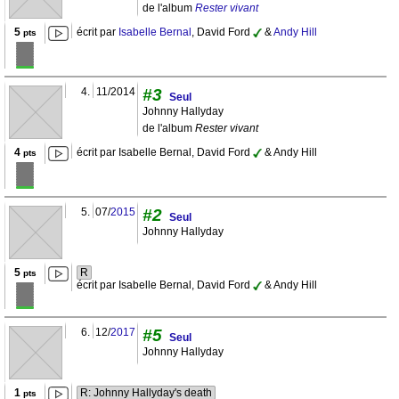
de l'album
Rester vivant
5
écrit par
Isabelle Bernal
, David Ford
&
Andy Hill
pts
4.
11/2014
#3
Seul
Johnny Hallyday
de l'album
Rester vivant
4
écrit par Isabelle Bernal, David Ford
& Andy Hill
pts
5.
07/
2015
#2
Seul
Johnny Hallyday
5
R
pts
écrit par Isabelle Bernal, David Ford
& Andy Hill
6.
12/
2017
#5
Seul
Johnny Hallyday
1
R: Johnny Hallyday's death
pts