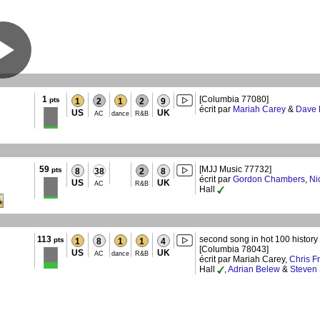
1
[Columbia 77080]
pts
1
2
1
2
9
écrit par
Mariah Carey
&
Dave 
US
UK
AC
dance
R&B
59
[MJJ Music 77732]
pts
8
38
2
8
écrit par
Gordon Chambers
,
Ni
US
UK
AC
R&B
Hall
113
second song in hot 100 history 
pts
1
8
1
1
4
[Columbia 78043]
US
UK
AC
dance
R&B
écrit par Mariah Carey,
Chris F
Hall
,
Adrian Belew
&
Steven 