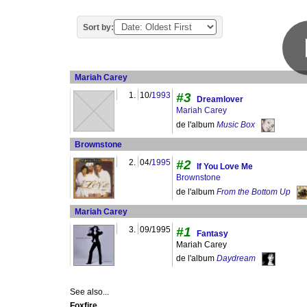
Sort by:
Mariah Carey
1.
10/
1993
#3
Dreamlover
Mariah Carey
de l'album
Music Box
Brownstone
2.
04/
1995
#2
If You Love Me
Brownstone
de l'album
From the Bottom Up
Mariah Carey
3.
09/1995
#1
Fantasy
Mariah Carey
de l'album
Daydream
See also...
Foxfire