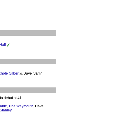
Hall
chole Gilbert
& Dave "Jam"
to debut at #1
rantz
,
Tina Weymouth
, Dave
Stanley