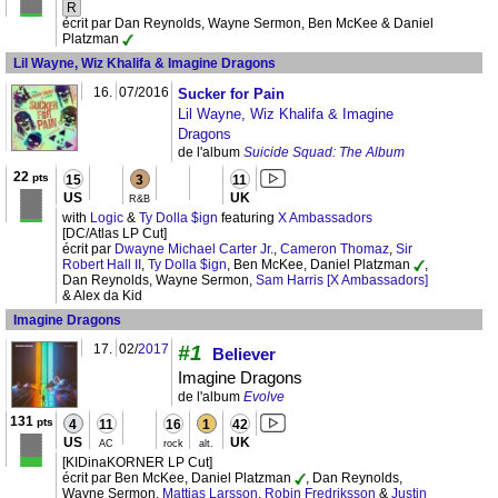
R
écrit par Dan Reynolds, Wayne Sermon, Ben McKee & Daniel
Platzman
Lil Wayne, Wiz Khalifa & Imagine Dragons
16.
07/2016
Sucker for Pain
Lil Wayne, Wiz Khalifa & Imagine
Dragons
de l'album
Suicide Squad: The Album
22
pts
15
3
11
US
UK
R&B
with
Logic
&
Ty Dolla $ign
featuring
X Ambassadors
[DC/Atlas LP Cut]
écrit par
Dwayne Michael Carter Jr.
,
Cameron Thomaz
,
Sir
Robert Hall II
,
Ty Dolla $ign
, Ben McKee, Daniel Platzman
,
Dan Reynolds, Wayne Sermon,
Sam Harris [X Ambassadors]
& Alex da Kid
Imagine Dragons
17.
02/
2017
#1
Believer
Imagine Dragons
de l'album
Evolve
131
pts
4
11
16
1
42
US
UK
AC
rock
alt.
[KIDinaKORNER LP Cut]
écrit par Ben McKee, Daniel Platzman
, Dan Reynolds,
Wayne Sermon,
Mattias Larsson
,
Robin Fredriksson
&
Justin