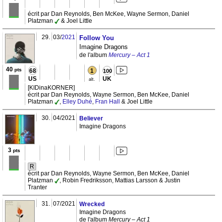
écrit par Dan Reynolds, Ben McKee, Wayne Sermon, Daniel
Platzman
& Joel Little
29.
03/
2021
Follow You
Imagine Dragons
de l'album
Mercury – Act 1
40
pts
68
1
100
US
UK
alt.
[KIDinaKORNER]
écrit par Dan Reynolds, Wayne Sermon, Ben McKee, Daniel
Platzman
,
Elley Duhé
,
Fran Hall
& Joel Little
30.
04/2021
Believer
Imagine Dragons
3
pts
R
écrit par Dan Reynolds, Wayne Sermon, Ben McKee, Daniel
Platzman
, Robin Fredriksson, Mattias Larsson & Justin
Tranter
31.
07/2021
Wrecked
Imagine Dragons
de l'album
Mercury – Act 1