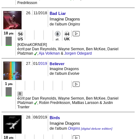
Fredriksson
26.
11/2018
Bad Liar
Imagine Dragons
de l'album
Origins
18
pts
56
8
44
US
UK
alt.
[KIDinaKORNER]
écrit par Dan Reynolds, Wayne Sermon, Ben McKee, Daniel
Platzman
,
Aja Volkman
&
Jorgen Odegard
27.
01/
2019
Believer
Imagine Dragons
de l'album
Evolve
1
pts
R
écrit par Dan Reynolds, Wayne Sermon, Ben McKee, Daniel
Platzman
, Robin Fredriksson, Mattias Larsson & Justin
Tranter
28.
08/2019
Birds
Imagine Dragons
de l'album
Origins
[digital deluxe edition]
18
pts