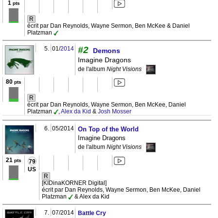
1
pts
R
écrit par Dan Reynolds, Wayne Sermon, Ben McKee & Daniel
Platzman
#2
5.
01/
2014
Demons
Imagine Dragons
de l'album
Night Visions
80
pts
R
écrit par Dan Reynolds, Wayne Sermon, Ben McKee, Daniel
Platzman
,
Alex da Kid
&
Josh Mosser
6.
05/2014
On Top of the World
Imagine Dragons
de l'album
Night Visions
21
pts
79
US
R
[KIDinaKORNER Digital]
écrit par Dan Reynolds, Wayne Sermon, Ben McKee, Daniel
Platzman
& Alex da Kid
7.
07/2014
Battle Cry