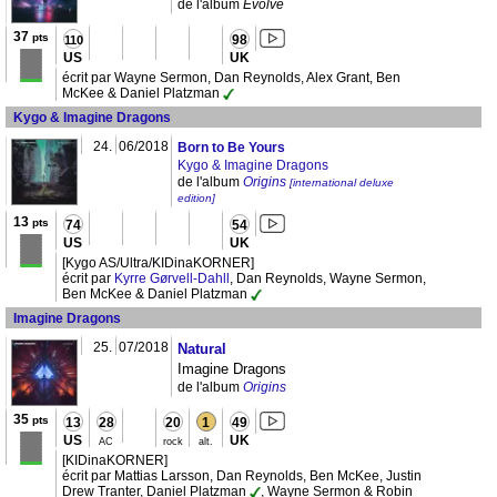
de l'album
Evolve
37
pts
98
110
US
UK
écrit par Wayne Sermon, Dan Reynolds, Alex Grant, Ben
McKee & Daniel Platzman
Kygo & Imagine Dragons
24.
06/2018
Born to Be Yours
Kygo & Imagine Dragons
de l'album
Origins
[international deluxe
edition]
13
pts
74
54
US
UK
[Kygo AS/Ultra/KIDinaKORNER]
écrit par
Kyrre Gørvell-Dahll
, Dan Reynolds, Wayne Sermon,
Ben McKee & Daniel Platzman
Imagine Dragons
25.
07/2018
Natural
Imagine Dragons
de l'album
Origins
35
pts
13
28
20
1
49
US
UK
AC
rock
alt.
[KIDinaKORNER]
écrit par Mattias Larsson, Dan Reynolds, Ben McKee, Justin
Drew Tranter, Daniel Platzman
, Wayne Sermon & Robin