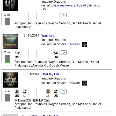
Imagine Dragons
de l'album
Transformers: Age of Extinction
OST
1
pts
écrit par Dan Reynolds, Wayne Sermon, Ben McKee & Daniel
Platzman
8.
10/2014
Warriors
Imagine Dragons
de l'album
Smoke + Mirrors
2
pts
54
102
US
UK
écrit par Dan Reynolds, Wayne Sermon, Ben McKee, Daniel
Platzman
, Alex da Kid & Josh Mosser
9.
11/2014
I Bet My Life
Imagine Dragons
de l'album
Smoke + Mirrors
1
pts
28
17
3
27
US
UK
AC
alt.
[KIDinaKORNER LP Cut]
écrit par Dan Reynolds, Wayne Sermon, Ben McKee & Daniel
Platzman