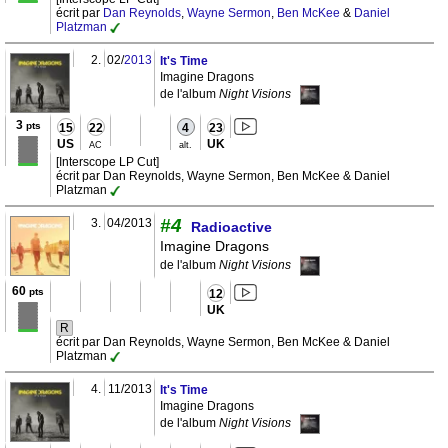
écrit par
Dan Reynolds
,
Wayne Sermon
,
Ben McKee
&
Daniel
Platzman
2.
02/
2013
It's Time
Imagine Dragons
de l'album
Night Visions
3
pts
15
22
4
23
US
UK
AC
alt.
[Interscope LP Cut]
écrit par Dan Reynolds, Wayne Sermon, Ben McKee & Daniel
Platzman
#4
3.
04/2013
Radioactive
Imagine Dragons
de l'album
Night Visions
60
pts
12
UK
R
écrit par Dan Reynolds, Wayne Sermon, Ben McKee & Daniel
Platzman
4.
11/2013
It's Time
Imagine Dragons
de l'album
Night Visions