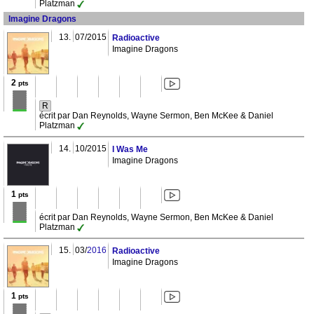
Platzman
Imagine Dragons
13.
07/2015
Radioactive
Imagine Dragons
2
pts
R
écrit par Dan Reynolds, Wayne Sermon, Ben McKee & Daniel
Platzman
14.
10/2015
I Was Me
Imagine Dragons
1
pts
écrit par Dan Reynolds, Wayne Sermon, Ben McKee & Daniel
Platzman
15.
03/
2016
Radioactive
Imagine Dragons
1
pts