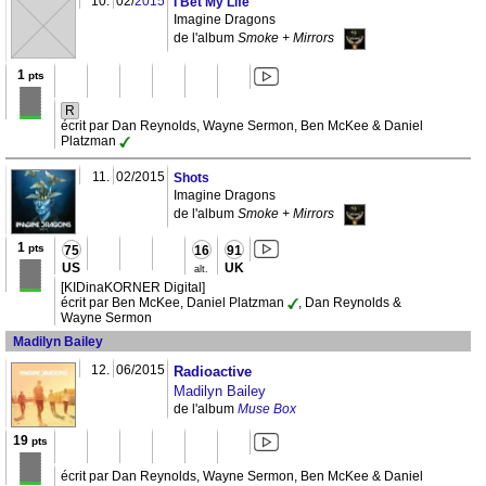
10.
02/
2015
I Bet My Life
Imagine Dragons
de l'album
Smoke + Mirrors
1
pts
R
écrit par Dan Reynolds, Wayne Sermon, Ben McKee & Daniel
Platzman
11.
02/2015
Shots
Imagine Dragons
de l'album
Smoke + Mirrors
1
pts
75
16
91
US
UK
alt.
[KIDinaKORNER Digital]
écrit par Ben McKee, Daniel Platzman
, Dan Reynolds &
Wayne Sermon
Madilyn Bailey
12.
06/2015
Radioactive
Madilyn Bailey
de l'album
Muse Box
19
pts
écrit par Dan Reynolds, Wayne Sermon, Ben McKee & Daniel