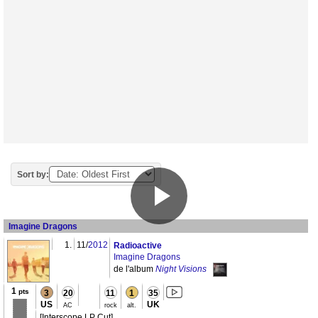
Sort by:
Imagine Dragons
1.
11/
2012
Radioactive
Imagine Dragons
de l'album
Night Visions
1
pts
3
20
11
1
35
US
UK
AC
rock
alt.
[Interscope LP Cut]