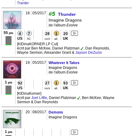
Tranter
#5
18.
05/2017
Thunder
Imagine Dragons
de l'album
Evolve
55
pts
4
7
28
1
20
US
UK
AC
rock
alt.
[KIDinaKORNER LP Cut]
écrit par Ben McKee, Daniel Platzman
, Dan Reynolds,
Wayne Sermon, Alexander Grant &
Jayson DeZuzio
19.
05/2017
Whatever It Takes
Imagine Dragons
de l'album
Evolve
1
pts
92
27
1
93
US
UK
rock
alt.
[KIDinaKorner]
écrit par
Joel Little
, Daniel Platzman
, Ben McKee, Wayne
Sermon & Dan Reynolds
20.
08/2017
Demons
Imagine Dragons
1
pts