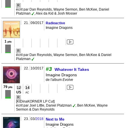
R
écrit par Dan Reynolds, Wayne Sermon, Ben McKee, Daniel
Platzman
, Alex da Kid & Josh Mosser
21.
09/2017
Radioactive
Imagine Dragons
1
pts
R
écrit par Dan Reynolds, Wayne Sermon, Ben McKee & Daniel
Platzman
#3
22.
10/2017
Whatever It Takes
Imagine Dragons
de l'album
Evolve
79
pts
12
14
US
AC
R
[KIDinaKORNER LP Cut]
écrit par Joel Little, Daniel Platzman
, Ben McKee, Wayne
Sermon & Dan Reynolds
23.
03/
2018
Next to Me
Imagine Dragons