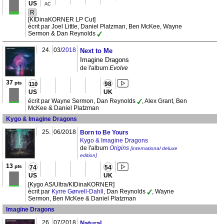
US
AC
R
[KIDinaKORNER LP Cut]
écrit par Joel Little, Daniel Platzman, Ben McKee, Wayne
Sermon & Dan Reynolds
24.
03/
2018
Next to Me
Imagine Dragons
de l'album
Evolve
37
pts
98
110
US
UK
écrit par Wayne Sermon, Dan Reynolds
, Alex Grant, Ben
McKee & Daniel Platzman
Kygo & Imagine Dragons
25.
06/2018
Born to Be Yours
Kygo & Imagine Dragons
de l'album
Origins
[international deluxe
edition]
13
pts
74
54
US
UK
[Kygo AS/Ultra/KIDinaKORNER]
écrit par
Kyrre Gørvell-Dahll
, Dan Reynolds
, Wayne
Sermon, Ben McKee & Daniel Platzman
Imagine Dragons
26.
07/2018
Natural