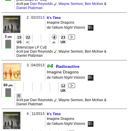
écrit par
Dan Reynolds
,
Wayne Sermon
,
Ben McKee
&
Daniel Platzman
2.
02/
2013
It's Time
Imagine Dragons
de l'album
Night Visions
3
pts
15
22
4
23
US
UK
AC
alt.
[Interscope LP Cut]
écrit par Dan Reynolds
, Wayne Sermon, Ben McKee &
Daniel Platzman
#4
3.
04/2013
Radioactive
Imagine Dragons
de l'album
Night Visions
60
pts
12
UK
R
écrit par Dan Reynolds
, Wayne Sermon, Ben McKee &
Daniel Platzman
4.
11/2013
It's Time
Imagine Dragons
de l'album
Night Visions