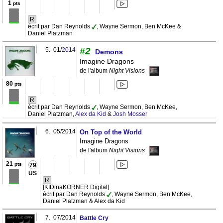
1
pts
R
écrit par Dan Reynolds
, Wayne Sermon, Ben McKee &
Daniel Platzman
#2
5.
01/
2014
Demons
Imagine Dragons
de l'album
Night Visions
80
pts
R
écrit par Dan Reynolds
, Wayne Sermon, Ben McKee,
Daniel Platzman,
Alex da Kid
&
Josh Mosser
6.
05/2014
On Top of the World
Imagine Dragons
de l'album
Night Visions
21
pts
79
US
R
[KIDinaKORNER Digital]
écrit par Dan Reynolds
, Wayne Sermon, Ben McKee,
Daniel Platzman & Alex da Kid
7.
07/2014
Battle Cry