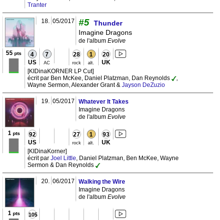
Tranter
#5
18.
05/2017
Thunder
Imagine Dragons
de l'album
Evolve
55
pts
4
7
28
1
20
US
UK
AC
rock
alt.
[KIDinaKORNER LP Cut]
écrit par Ben McKee, Daniel Platzman, Dan Reynolds
,
Wayne Sermon, Alexander Grant &
Jayson DeZuzio
19.
05/2017
Whatever It Takes
Imagine Dragons
de l'album
Evolve
1
pts
92
27
1
93
US
UK
rock
alt.
[KIDinaKorner]
écrit par
Joel Little
, Daniel Platzman, Ben McKee, Wayne
Sermon & Dan Reynolds
20.
06/2017
Walking the Wire
Imagine Dragons
de l'album
Evolve
1
pts
105