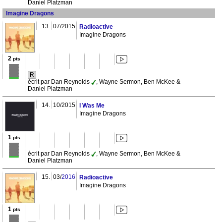
Daniel Platzman
Imagine Dragons
13.
07/2015
Radioactive
Imagine Dragons
2
pts
R
écrit par Dan Reynolds
, Wayne Sermon, Ben McKee &
Daniel Platzman
14.
10/2015
I Was Me
Imagine Dragons
1
pts
écrit par Dan Reynolds
, Wayne Sermon, Ben McKee &
Daniel Platzman
15.
03/
2016
Radioactive
Imagine Dragons
1
pts