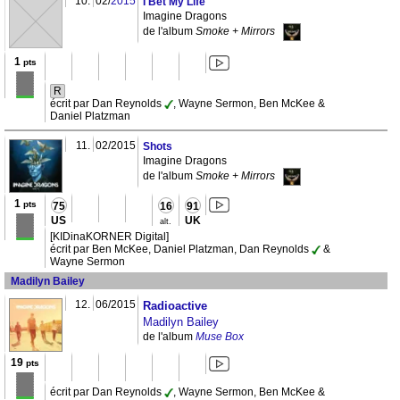
10.
02/
2015
I Bet My Life
Imagine Dragons
de l'album
Smoke + Mirrors
1
pts
R
écrit par Dan Reynolds
, Wayne Sermon, Ben McKee &
Daniel Platzman
11.
02/2015
Shots
Imagine Dragons
de l'album
Smoke + Mirrors
1
pts
75
16
91
US
UK
alt.
[KIDinaKORNER Digital]
écrit par Ben McKee, Daniel Platzman, Dan Reynolds
&
Wayne Sermon
Madilyn Bailey
12.
06/2015
Radioactive
Madilyn Bailey
de l'album
Muse Box
19
pts
écrit par Dan Reynolds
, Wayne Sermon, Ben McKee &