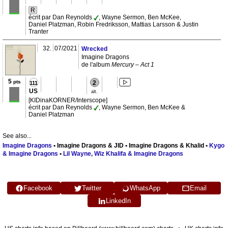
R
écrit par Dan Reynolds
, Wayne Sermon, Ben McKee,
Daniel Platzman, Robin Fredriksson, Mattias Larsson & Justin
Tranter
32.
07/2021
Wrecked
Imagine Dragons
de l'album
Mercury – Act 1
5
pts
2
111
US
alt.
[KIDinaKORNER/Interscope]
écrit par Dan Reynolds
, Wayne Sermon, Ben McKee &
Daniel Platzman
See also...
Imagine Dragons
• Imagine Dragons & JID • Imagine Dragons & Khalid •
Kygo
& Imagine Dragons
•
Lil Wayne, Wiz Khalifa & Imagine Dragons
Facebook
Twitter
WhatsApp
Email
LinkedIn