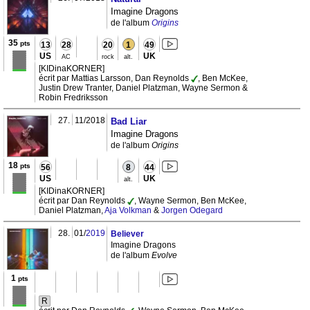
Imagine Dragons
de l'album
Origins
35
pts
13
28
20
1
49
US
UK
AC
rock
alt.
[KIDinaKORNER]
écrit par Mattias Larsson, Dan Reynolds
, Ben McKee,
Justin Drew Tranter, Daniel Platzman, Wayne Sermon &
Robin Fredriksson
27.
11/2018
Bad Liar
Imagine Dragons
de l'album
Origins
18
pts
56
8
44
US
UK
alt.
[KIDinaKORNER]
écrit par Dan Reynolds
, Wayne Sermon, Ben McKee,
Daniel Platzman,
Aja Volkman
&
Jorgen Odegard
28.
01/
2019
Believer
Imagine Dragons
de l'album
Evolve
1
pts
R