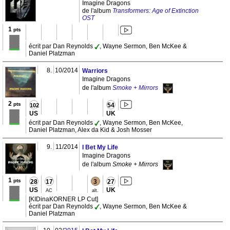
Imagine Dragons
de l'album
Transformers: Age of Extinction
OST
1
pts
écrit par Dan Reynolds
, Wayne Sermon, Ben McKee &
Daniel Platzman
8.
10/2014
Warriors
Imagine Dragons
de l'album
Smoke + Mirrors
2
pts
54
102
US
UK
écrit par Dan Reynolds
, Wayne Sermon, Ben McKee,
Daniel Platzman, Alex da Kid & Josh Mosser
9.
11/2014
I Bet My Life
Imagine Dragons
de l'album
Smoke + Mirrors
1
pts
28
17
3
27
US
UK
AC
alt.
[KIDinaKORNER LP Cut]
écrit par Dan Reynolds
, Wayne Sermon, Ben McKee &
Daniel Platzman