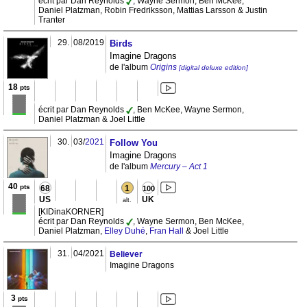
écrit par Dan Reynolds
, Wayne Sermon, Ben McKee,
Daniel Platzman, Robin Fredriksson, Mattias Larsson & Justin
Tranter
29.
08/2019
Birds
Imagine Dragons
de l'album
Origins
[digital deluxe edition]
18
pts
écrit par Dan Reynolds
, Ben McKee, Wayne Sermon,
Daniel Platzman & Joel Little
30.
03/
2021
Follow You
Imagine Dragons
de l'album
Mercury – Act 1
40
pts
68
1
100
US
UK
alt.
[KIDinaKORNER]
écrit par Dan Reynolds
, Wayne Sermon, Ben McKee,
Daniel Platzman,
Elley Duhé
,
Fran Hall
& Joel Little
31.
04/2021
Believer
Imagine Dragons
3
pts