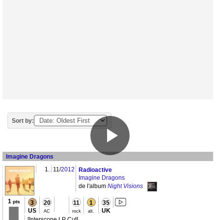
Sort by:
Imagine Dragons
1.
11/
2012
Radioactive
Imagine Dragons
de l'album
Night Visions
1
pts
3
20
11
1
35
US
UK
AC
rock
alt.
[Interscope LP Cut]