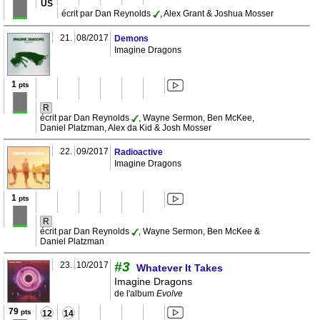
US
écrit par Dan Reynolds
, Alex Grant & Joshua Mosser
21.
08/2017
Demons
Imagine Dragons
1
pts
R
écrit par Dan Reynolds
, Wayne Sermon, Ben McKee,
Daniel Platzman, Alex da Kid & Josh Mosser
22.
09/2017
Radioactive
Imagine Dragons
1
pts
R
écrit par Dan Reynolds
, Wayne Sermon, Ben McKee &
Daniel Platzman
#3
23.
10/2017
Whatever It Takes
Imagine Dragons
de l'album
Evolve
79
pts
12
14