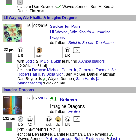
R
écrit par Dan Reynolds
, Wayne Sermon, Ben McKee &
Daniel Platzman
Lil Wayne, Wiz Khalifa & Imagine Dragons
16.
07/2016
Sucker for Pain
Lil Wayne, Wiz Khalifa & Imagine
Dragons
de l'album
Suicide Squad: The Album
22
pts
15
3
11
US
UK
R&B
with
Logic
&
Ty Dolla $ign
featuring
X Ambassadors
[DC/Atlas LP Cut]
écrit par
Dwayne Michael Carter Jr.
,
Cameron Thomaz
,
Sir
Robert Hall II
,
Ty Dolla $ign
, Ben McKee, Daniel Platzman,
Dan Reynolds
, Wayne Sermon,
Sam Harris [X
Ambassadors]
& Alex da Kid
Imagine Dragons
17.
02/
2017
#1
Believer
Imagine Dragons
de l'album
Evolve
131
pts
4
11
16
1
42
US
UK
AC
rock
alt.
[KIDinaKORNER LP Cut]
écrit par Ben McKee, Daniel Platzman, Dan Reynolds
,
Wayne Sermon,
Mattias Larsson
,
Robin Fredriksson
&
Justin