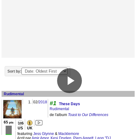
Sort by:
Rudimental
1.
02/
2018
#1
These Days
Rudimental
de l'album
Toast to Our Differences
65
pts
1
105
US
UK
featuring
Jess Glynne
&
Macklemore
écrit par
Amir Amor
,
Kesi Dryden
,
Piers Aggett
,
Leon "DJ