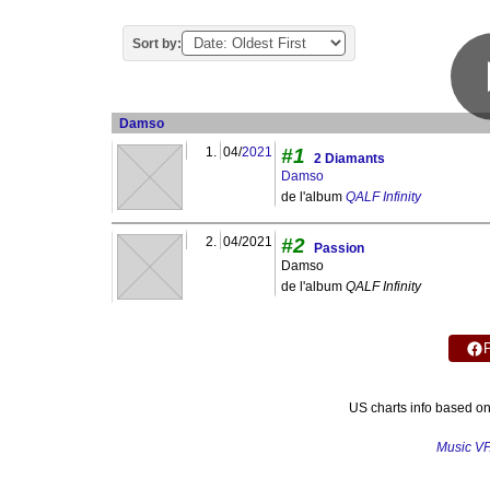
Sort by:
Damso
1.
04/
2021
#1
2 Diamants
Damso
de l'album
QALF Infinity
2.
04/2021
#2
Passion
Damso
de l'album
QALF Infinity
US charts info based o
Music V