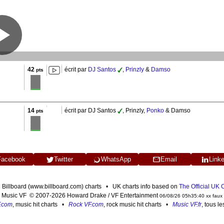
42
écrit par
DJ Santos
,
Prinzly
&
Damso
pts
14
écrit par DJ Santos
, Prinzly,
Ponko
& Damso
pts
Facebook
Twitter
WhatsApp
Email
Link
n Billboard (www.billboard.com) charts • UK charts info based on
The Official UK
Music VF © 2007-2026 Howard Drake / VF Entertainment
06/08/26 05h35:40 xx faux
F.com
, music hit charts •
Rock VF.com
, rock music hit charts •
Music VF.fr
, tous l