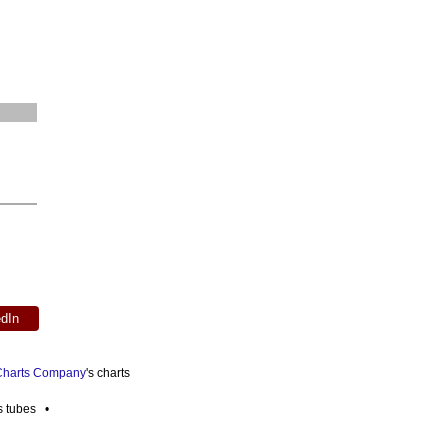
edIn
 Charts Company
's charts
es tubes •