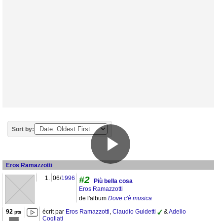
Sort by:
Eros Ramazzotti
1.
06/
1996
#2
Più bella cosa
Eros Ramazzotti
de l'album
Dove c'è musica
92
écrit par
Eros Ramazzotti
,
Claudio Guidetti
&
Adelio
pts
Cogliati