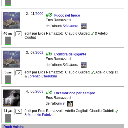
2.
11/
2000
#3
Fuoco nel fuoco
Eros Ramazzotti
de l'album
Stilelibero
40
écrit par Eros Ramazzotti, Claudio Guidetti
& Adelio
pts
Cogliati
3.
07/
2002
#5
L'ombra del gigante
Eros Ramazzotti
de l'album
Stilelibero
5
écrit par Eros Ramazzotti, Claudio Guidetti
, Adelio Cogliati
pts
&
Lorenzo Cherubini
4.
06/
2003
#4
Un'emozione per sempre
Eros Ramazzotti
de l'album
9
11
écrit par Eros Ramazzotti, Adelio Cogliati, Claudio Guidetti
pts
&
Maurizio Fabrizio
Roch Voisine