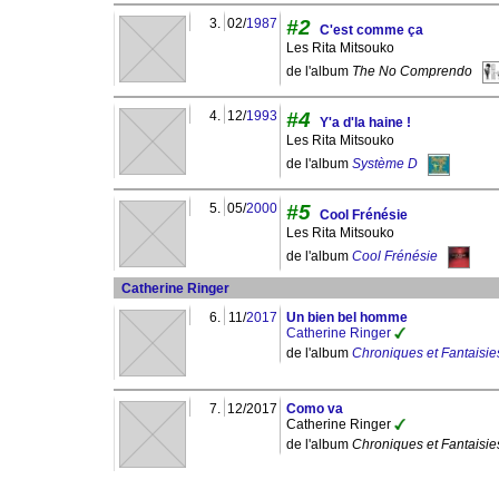
3.
02/
1987
#2
C'est comme ça
Les Rita Mitsouko
de l'album
The No Comprendo
4.
12/
1993
#4
Y'a d'la haine !
Les Rita Mitsouko
de l'album
Système D
5.
05/
2000
#5
Cool Frénésie
Les Rita Mitsouko
de l'album
Cool Frénésie
Catherine Ringer
6.
11/
2017
Un bien bel homme
Catherine Ringer
de l'album
Chroniques et Fantaisie
7.
12/2017
Como va
Catherine Ringer
de l'album
Chroniques et Fantaisie