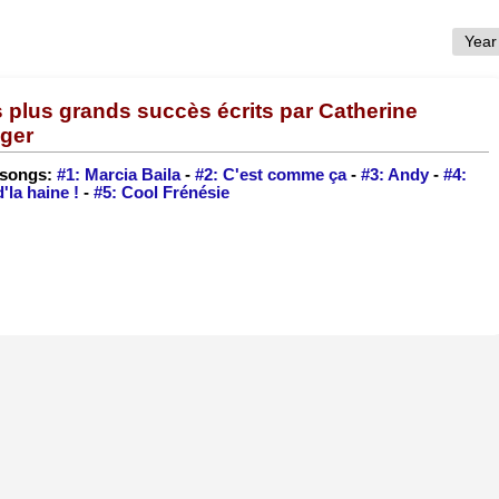
 plus grands succès écrits par Catherine
ger
 songs:
#1: Marcia Baila
-
#2: C'est comme ça
-
#3: Andy
-
#4:
d'la haine !
-
#5: Cool Frénésie