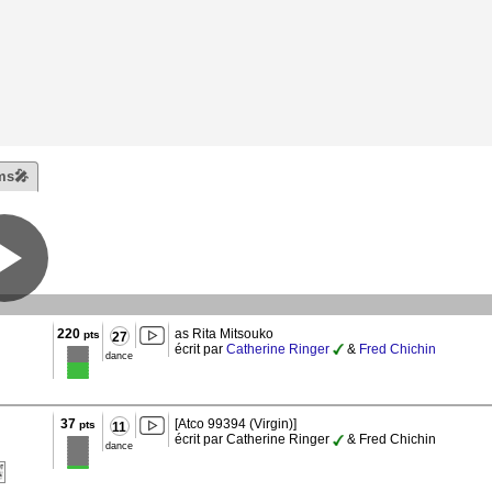
ms🎤
220
as Rita Mitsouko
pts
27
écrit par
Catherine Ringer
&
Fred Chichin
dance
37
[Atco 99394 (Virgin)]
pts
11
écrit par Catherine Ringer
& Fred Chichin
dance