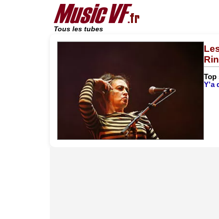
Tous les tubes
Les
Rin
Top
Y'a 