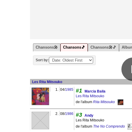
Chansons🎤
Chansons🎵
Chansons🎤🎵
Albu
Sort by:
Les Rita Mitsouko
1.
04/
1985
#1
Marcia Baila
Les Rita Mitsouko
de l'album
Rita Mitsouko
2.
08/
1986
#3
Andy
Les Rita Mitsouko
de l'album
The No Comprendo