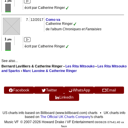
1
pts
écrit par Catherine Ringer
7.
12/2017
Como va
Catherine Ringer
de l'album
Chroniques et Fantaisies
1
pts
écrit par Catherine Ringer
See also...
Bernard Lavilliers & Catherine Ringer •
Les Rita Mitsouko
•
Les Rita Mitsouko
and Sparks
•
Marc Lavoine & Catherine Ringer
Facebook
Twitter
WhatsApp
Email
LinkedIn
US charts info based on Billboard (www.billboard.com) charts • UK charts info
based on
The Official UK Charts Company
's charts
Music VF © 2007-2026 Howard Drake / VF Entertainment
08/08/26 07h41:40 xx
faux