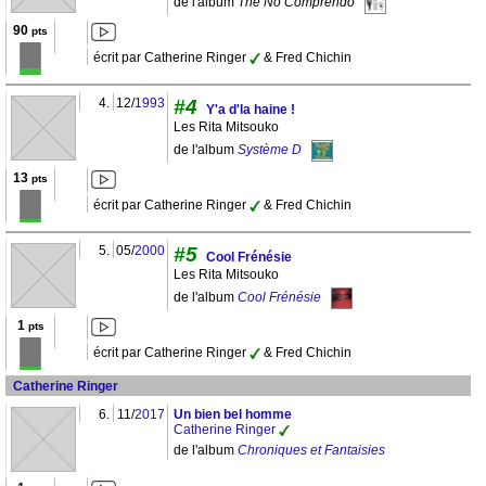
de l'album
The No Comprendo
90
pts
écrit par Catherine Ringer
& Fred Chichin
4.
12/
1993
#4
Y'a d'la haine !
Les Rita Mitsouko
de l'album
Système D
13
pts
écrit par Catherine Ringer
& Fred Chichin
5.
05/
2000
#5
Cool Frénésie
Les Rita Mitsouko
de l'album
Cool Frénésie
1
pts
écrit par Catherine Ringer
& Fred Chichin
Catherine Ringer
6.
11/
2017
Un bien bel homme
Catherine Ringer
de l'album
Chroniques et Fantaisies