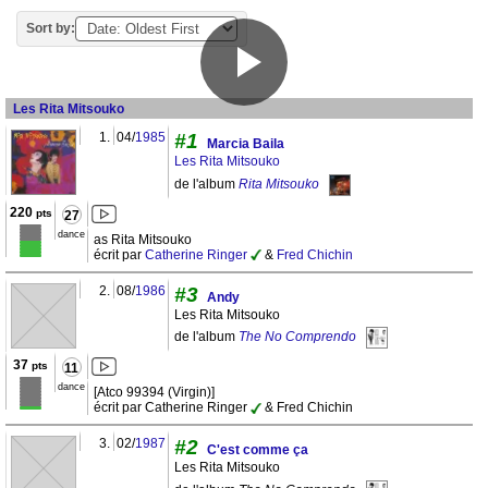
Sort by:
Les Rita Mitsouko
1.
04/
1985
#1
Marcia Baila
Les Rita Mitsouko
de l'album
Rita Mitsouko
220
pts
27
dance
as Rita Mitsouko
écrit par
Catherine Ringer
&
Fred Chichin
2.
08/
1986
#3
Andy
Les Rita Mitsouko
de l'album
The No Comprendo
37
pts
11
dance
[Atco 99394 (Virgin)]
écrit par Catherine Ringer
& Fred Chichin
3.
02/
1987
#2
C'est comme ça
Les Rita Mitsouko