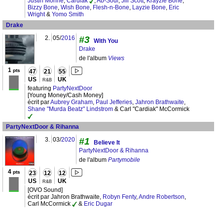
Justin Mohrle
,
Cardiak
,
Ab-Soul
,
Jill Scott
,
Krayzie Bone
,
Bizzy Bone
,
Wish Bone
,
Flesh-n-Bone
,
Layzie Bone
,
Eric
Wright
&
Yomo Smith
Drake
2.
05/
2016
#3
With You
Drake
de l'album
Views
1
pts
47
21
55
US
UK
R&B
featuring
PartyNextDoor
[Young Money/Cash Money]
écrit par
Aubrey Graham
,
Paul Jefferies
,
Jahron Brathwaite
,
Shane "Murda Beatz" Lindstrom
& Carl "Cardiak" McCormick
PartyNextDoor & Rihanna
3.
03/
2020
#1
Believe It
PartyNextDoor & Rihanna
de l'album
Partymobile
4
pts
23
12
12
US
UK
R&B
[OVO Sound]
écrit par Jahron Brathwaite,
Robyn Fenty
,
Andre Robertson
,
Carl McCormick
&
Eric Dugar