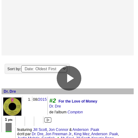
Sort by:
Dr. Dre
1.
08/
2015
#2
For the Love of Money
Dr. Dre
de l'album
Compton
1
pts
featuring
Jill Scott
,
Jon Connor
&
Anderson .Paak
écrit par
Dr. Dre
,
Jon Freeman Jr.
,
King Mez
,
Anderson .Paak
,