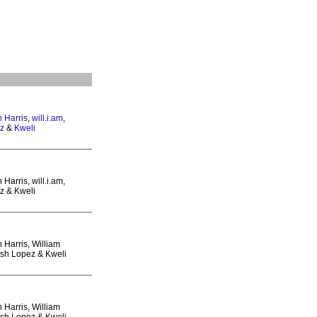
h Harris
,
will.i.am
,
z
&
Kweli
Harris, will.i.am,
z & Kweli
 Harris, William
osh Lopez & Kweli
 Harris, William