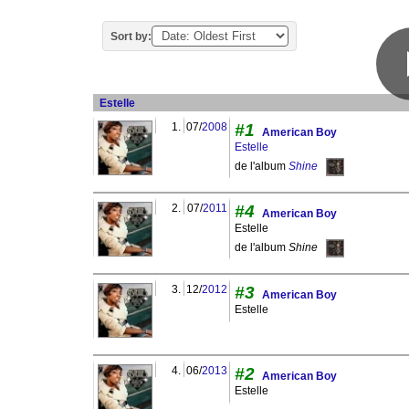
Sort by:
Estelle
1.
07/
2008
#1
American Boy
Estelle
de l'album
Shine
2.
07/
2011
#4
American Boy
Estelle
de l'album
Shine
3.
12/
2012
#3
American Boy
Estelle
4.
06/
2013
#2
American Boy
Estelle