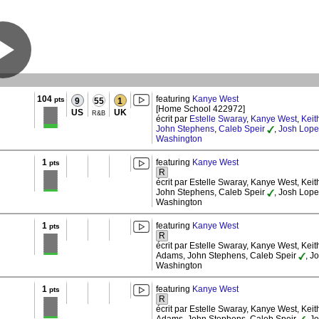
104
featuring
Kanye West
pts
9
55
1
[Home School 422972]
US
UK
R&B
écrit par
Estelle Swaray
,
Kanye West
,
Keit
John Stephens
,
Caleb Speir
,
Josh Lope
Washington
1
featuring
Kanye West
pts
R
écrit par Estelle Swaray, Kanye West, Keith 
John Stephens, Caleb Speir
, Josh Lope
Washington
1
featuring
Kanye West
pts
R
écrit par Estelle Swaray, Kanye West, Keith
Adams, John Stephens, Caleb Speir
, J
Washington
1
featuring
Kanye West
pts
R
écrit par Estelle Swaray, Kanye West, Keith