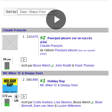
Sort by:
Claude François
1.
12/
1975
#2
Pourquoi pleurer sur un succès
d'été
Claude François
de l'album
Pourquoi pleurer
(sur un succès
d'été)
34
pts
écrit par
Bruce Welch
,
John Rostill
&
Frank Thomas
MC Miker 'G' & Deejay Sven
2.
09/
1986
#1
Holiday Rap
MC Miker 'G' & Deejay Sven
172
pts
6
UK
écrit par
Curtis Hudson
,
Lisa Stevens
, Bruce Welch
,
Brian
Bennett
,
Sven van Veen
&
Lucien Witteveen