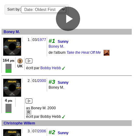
Sort by:
Boney M.
1.
03/
1977
#1
Sunny
Boney M.
de l'album
Take the Heat Off Me
164
pts
3
UK
écrit par
Bobby Hebb
2.
01/
2000
#3
Sunny
Boney M.
4
pts
as Boney M. 2000
R
écrit par Bobby Hebb
Christophe Willem
3.
07/
2006
#2
Sunny