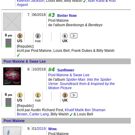
Keenon Jackson
, Louis Bell, Billy Walsh
,
Idan Kalai
&
Rod
Argent
#3
7.
06/2018
Better Now
Post Malone
de l'album
Beerbongs & Bentleys
9
pts
3
2
6
US
UK
R&B
[Republic]
écrit par Post Malone, Louis Bell, Frank Dukes & Billy Walsh
Post Malone & Swae Lee
#4
8.
10/2018
Sunflower
Post Malone & Swae Lee
de l'album
Spider-Man: Into the Spider-
Verse: Soundtrack from & Inspired by the
Motion Picture
8
pts
1
1
3
US
UK
R&B
[Republic]
écrit par Austin Richard Post,
Khalif Malik Ibin Shaman
Brown
,
Carter Lang
, Billy Walsh
& Louis Bell
Post Malone
9.
01/
2019
Wow.
Post Malone