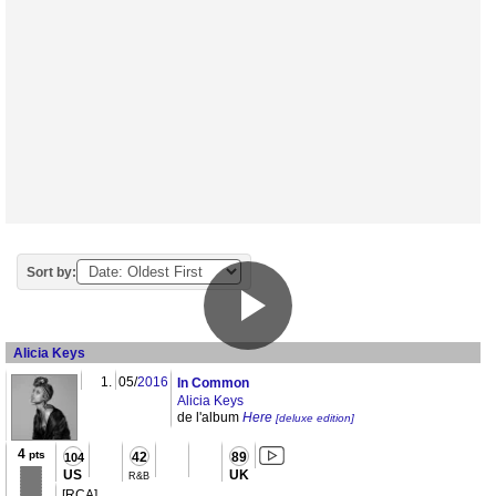
Sort by:
Alicia Keys
1.
05/
2016
In Common
Alicia Keys
de l'album
Here
[deluxe edition]
4
pts
42
89
104
US
UK
R&B
[RCA]