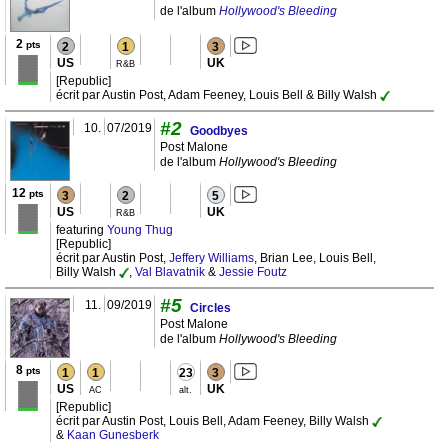
de l'album
Hollywood's Bleeding
2
pts
2
1
3
US
UK
R&B
[Republic]
écrit par Austin Post, Adam Feeney, Louis Bell & Billy Walsh
#2
10.
07/2019
Goodbyes
Post Malone
de l'album
Hollywood's Bleeding
12
pts
3
2
5
US
UK
R&B
featuring
Young Thug
[Republic]
écrit par Austin Post,
Jeffery Williams
, Brian Lee, Louis Bell,
Billy Walsh
,
Val Blavatnik
&
Jessie Foutz
#5
11.
09/2019
Circles
Post Malone
de l'album
Hollywood's Bleeding
8
pts
1
1
23
3
US
UK
AC
alt.
[Republic]
écrit par Austin Post, Louis Bell, Adam Feeney, Billy Walsh
&
Kaan Gunesberk