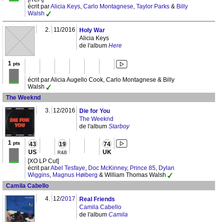
écrit par
Alicia Keys
,
Carlo Montagnese
,
Taylor Parks
&
Billy
Walsh
2.
11/2016
Holy War
Alicia Keys
de l'album
Here
1
pts
écrit par Alicia Augello Cook, Carlo Montagnese & Billy
Walsh
The Weeknd
3.
12/2016
Die for You
The Weeknd
de l'album
Starboy
1
pts
43
19
74
US
UK
R&B
[XO LP Cut]
écrit par
Abel Tesfaye
,
Doc McKinney
,
Prince 85
,
Dylan
Wiggins
,
Magnus Høiberg
& William Thomas Walsh
Camila Cabello
4.
12/
2017
Real Friends
Camila Cabello
de l'album
Camila