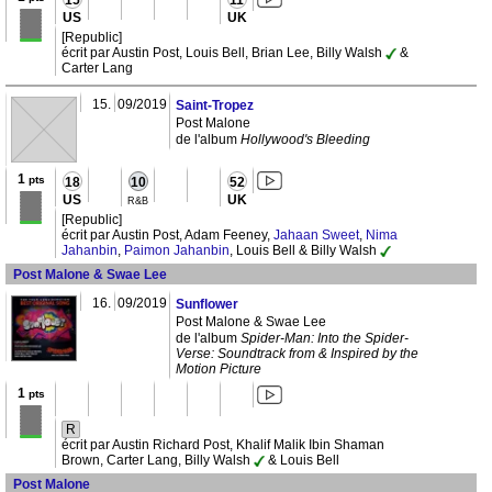
15
11
US
UK
[Republic]
écrit par Austin Post, Louis Bell, Brian Lee, Billy Walsh
&
Carter Lang
15.
09/2019
Saint-Tropez
Post Malone
de l'album
Hollywood's Bleeding
1
pts
18
10
52
US
UK
R&B
[Republic]
écrit par Austin Post, Adam Feeney,
Jahaan Sweet
,
Nima
Jahanbin
,
Paimon Jahanbin
, Louis Bell & Billy Walsh
Post Malone & Swae Lee
16.
09/2019
Sunflower
Post Malone & Swae Lee
de l'album
Spider-Man: Into the Spider-
Verse: Soundtrack from & Inspired by the
Motion Picture
1
pts
R
écrit par Austin Richard Post, Khalif Malik Ibin Shaman
Brown, Carter Lang, Billy Walsh
& Louis Bell
Post Malone