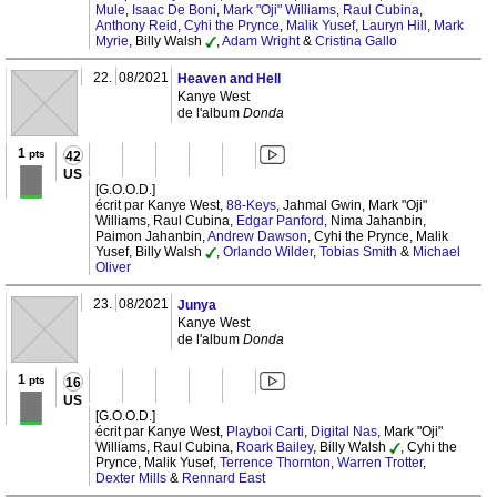
Mule
,
Isaac De Boni
,
Mark "Oji" Williams
,
Raul Cubina
,
Anthony Reid
,
Cyhi the Prynce
,
Malik Yusef
,
Lauryn Hill
,
Mark
Myrie
, Billy Walsh
,
Adam Wright
&
Cristina Gallo
22.
08/2021
Heaven and Hell
Kanye West
de l'album
Donda
1
pts
42
US
[G.O.O.D.]
écrit par Kanye West,
88-Keys
, Jahmal Gwin, Mark "Oji"
Williams, Raul Cubina,
Edgar Panford
, Nima Jahanbin,
Paimon Jahanbin,
Andrew Dawson
, Cyhi the Prynce, Malik
Yusef, Billy Walsh
,
Orlando Wilder
,
Tobias Smith
&
Michael
Oliver
23.
08/2021
Junya
Kanye West
de l'album
Donda
1
pts
16
US
[G.O.O.D.]
écrit par Kanye West,
Playboi Carti
,
Digital Nas
, Mark "Oji"
Williams, Raul Cubina,
Roark Bailey
, Billy Walsh
, Cyhi the
Prynce, Malik Yusef,
Terrence Thornton
,
Warren Trotter
,
Dexter Mills
&
Rennard East