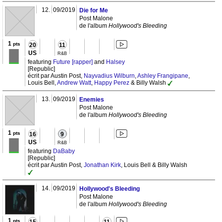
12.
09/2019
Die for Me
Post Malone
de l'album
Hollywood's Bleeding
1
pts
20
11
US
R&B
featuring
Future [rapper]
and
Halsey
[Republic]
écrit par Austin Post,
Nayvadius Wilburn
,
Ashley Frangipane
,
Louis Bell,
Andrew Watt
,
Happy Perez
& Billy Walsh
13.
09/2019
Enemies
Post Malone
de l'album
Hollywood's Bleeding
1
pts
16
9
US
R&B
featuring
DaBaby
[Republic]
écrit par Austin Post,
Jonathan Kirk
, Louis Bell & Billy Walsh
14.
09/2019
Hollywood's Bleeding
Post Malone
de l'album
Hollywood's Bleeding
1
pts