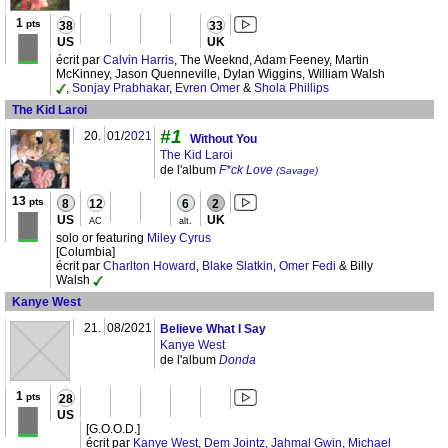
1
pts
38
33
US
UK
écrit par
Calvin Harris
, The Weeknd, Adam Feeney, Martin
McKinney, Jason Quenneville, Dylan Wiggins, William Walsh
,
Sonjay Prabhakar
,
Evren Omer
&
Shola Phillips
The Kid Laroi
#1
20.
01/
2021
Without You
The Kid Laroi
de l'album
F*ck Love
(Savage)
13
pts
8
12
6
2
US
UK
AC
alt.
solo or featuring
Miley Cyrus
[Columbia]
écrit par
Charlton Howard
,
Blake Slatkin
,
Omer Fedi
& Billy
Walsh
Kanye West
21.
08/2021
Believe What I Say
Kanye West
de l'album
Donda
1
pts
28
US
[G.O.O.D.]
écrit par
Kanye West
,
Dem Jointz
,
Jahmal Gwin
,
Michael