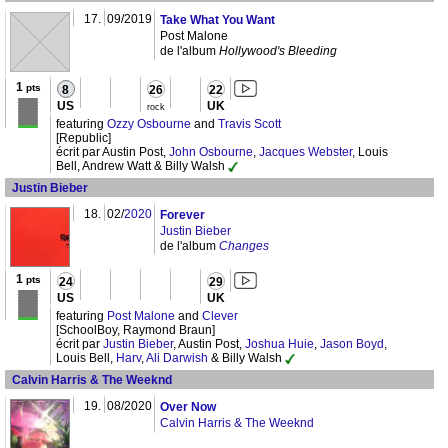
17.
09/2019
Take What You Want
Post Malone
de l'album
Hollywood's Bleeding
1
pts
8
26
22
US
UK
rock
featuring
Ozzy Osbourne
and
Travis Scott
[Republic]
écrit par Austin Post,
John Osbourne
,
Jacques Webster
, Louis
Bell, Andrew Watt & Billy Walsh
Justin Bieber
18.
02/
2020
Forever
Justin Bieber
de l'album
Changes
1
pts
24
29
US
UK
featuring
Post Malone
and
Clever
[SchoolBoy, Raymond Braun]
écrit par
Justin Bieber
, Austin Post,
Joshua Huie
,
Jason Boyd
,
Louis Bell,
Harv
,
Ali Darwish
& Billy Walsh
Calvin Harris & The Weeknd
19.
08/2020
Over Now
Calvin Harris & The Weeknd