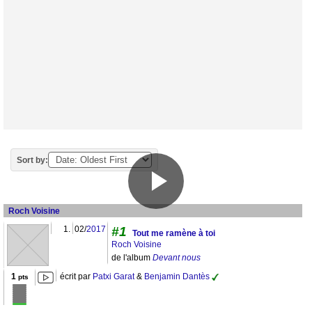
Sort by:
Roch Voisine
1.
02/
2017
#1
Tout me ramène à toi
Roch Voisine
de l'album
Devant nous
1
écrit par
Patxi Garat
&
Benjamin Dantès
pts