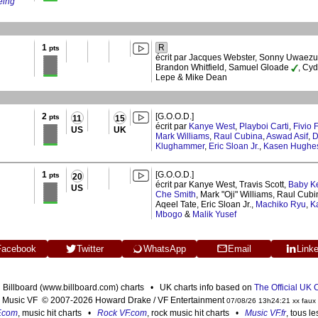
eing
1
R
pts
écrit par Jacques Webster, Sonny Uwaezu
Brandon Whitfield, Samuel Gloade
, Cy
Lepe & Mike Dean
2
[G.O.O.D.]
pts
11
15
écrit par
Kanye West
,
Playboi Carti
,
Fivio 
US
UK
Mark Williams
,
Raul Cubina
,
Aswad Asif
,
D
Klughammer
,
Eric Sloan Jr.
,
Kasen Hughe
1
[G.O.O.D.]
pts
20
écrit par Kanye West, Travis Scott,
Baby K
US
Che Smith
, Mark "Oji" Williams, Raul Cubi
Aqeel Tate, Eric Sloan Jr.,
Machiko Ryu
,
K
Mbogo
&
Malik Yusef
Facebook
Twitter
WhatsApp
Email
Link
n Billboard (www.billboard.com) charts • UK charts info based on
The Official UK
Music VF © 2007-2026 Howard Drake / VF Entertainment
07/08/26 13h24:21 xx faux
F.com
, music hit charts •
Rock VF.com
, rock music hit charts •
Music VF.fr
, tous l