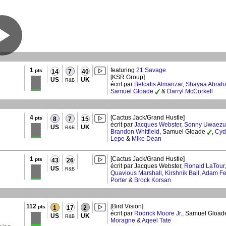
1
featuring
21 Savage
pts
14
7
40
[KSR Group]
US
UK
R&B
écrit par
Belcalis Almanzar
,
Shayaa Abrah
Samuel Gloade
&
Darryl McCorkell
4
[Cactus Jack/Grand Hustle]
pts
8
7
15
écrit par
Jacques Webster
,
Sonny Uwaezu
US
UK
R&B
Brandon Whitfield
, Samuel Gloade
,
Cyd
Lepe
&
Mike Dean
1
[Cactus Jack/Grand Hustle]
pts
43
26
écrit par Jacques Webster,
Ronald LaTour
US
R&B
Quavious Marshall
,
Kirshnik Ball
,
Adam Fe
Porter
&
Brock Korsan
112
[Bird Vision]
pts
1
17
2
écrit par
Rodrick Moore Jr.
, Samuel Gloa
US
UK
R&B
Moragne
&
Aqeel Tate