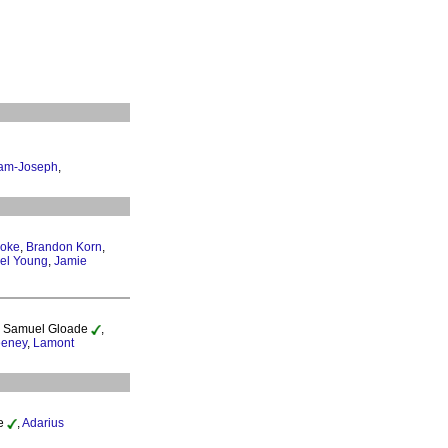
am-Joseph
,
oke
,
Brandon Korn
,
el Young
,
Jamie
, Samuel Gloade
,
eney
,
Lamont
de
,
Adarius