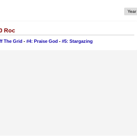
30 Roc
ff The Grid
-
#4: Praise God
-
#5: Stargazing