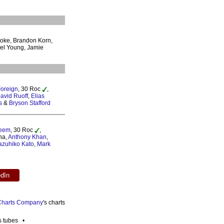
oke, Brandon Korn,
del Young, Jamie
Foreign
, 30 Roc
,
avid Ruoff
,
Elias
s
&
Bryson Stafford
eem
, 30 Roc
,
na,
Anthony Khan
,
azuhiko Kato
,
Mark
edIn
 Charts Company
's charts
es tubes •