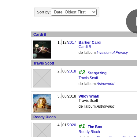
Sort by:
Cardi B
1.
12/
2017
Bartier Cardi
Cardi B
de l'album
Invasion of Privacy
Travis Scott
2.
08/
2018
#2
Stargazing
Travis Scott
de l'album
Astroworld
3.
08/2018
Who? What!
Travis Scott
de l'album
Astroworld
Roddy Ricch
4.
01/
2020
#1
The Box
Roddy Ricch