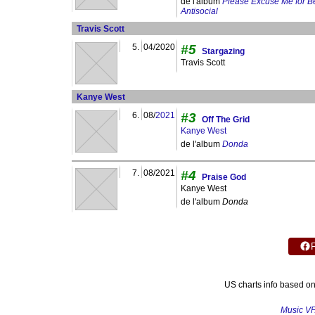
de l'album
Please Excuse Me for B
Antisocial
Travis Scott
5.
04/2020
#5
Stargazing
Travis Scott
Kanye West
6.
08/
2021
#3
Off The Grid
Kanye West
de l'album
Donda
7.
08/2021
#4
Praise God
Kanye West
de l'album
Donda
US charts info based o
Music V