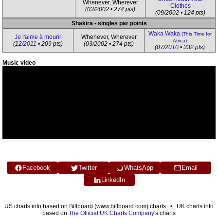
Whenever, Wherever
Clothes
(03/2002 • 274 pts)
(09/2002 • 124 pts)
Shakira • singles par points
Waka Waka
(This Time for
Je l'aime à mourir
Whenever, Wherever
Africa)
(12/
2011
• 209 pts)
(03/2002 • 274 pts)
(07/
2010
• 332 pts)
Music video
Facebook
Twitter
WhatsApp
Email
LinkedIn
US charts info based on Billboard (www.billboard.com) charts • UK charts info
based on
The Official UK Charts Company
's charts