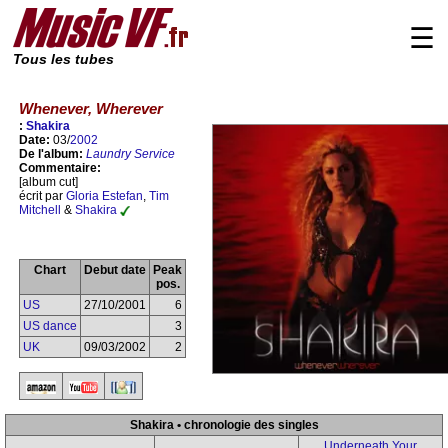
☰
Tous les tubes
Whenever, Wherever
:
Shakira
Date:
03/
2002
De l'album:
Laundry Service
Commentaire:
[album cut]
écrit par
Gloria Estefan
,
Tim
Mitchell
&
Shakira
Chart
Debut date
Peak
pos.
US
27/10/2001
6
US dance
3
UK
09/03/2002
2
Shakira • chronologie des singles
Underneath Your