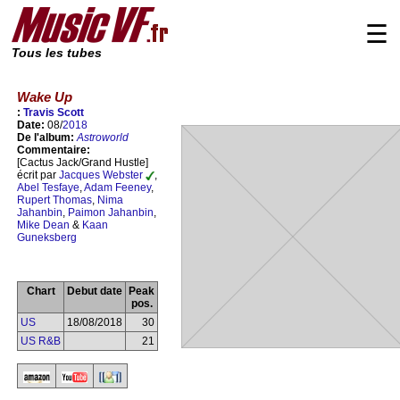
☰
Tous les tubes
Wake Up
:
Travis Scott
Date:
08/
2018
De l'album:
Astroworld
Commentaire:
[Cactus Jack/Grand Hustle]
écrit par
Jacques Webster
,
Abel Tesfaye
,
Adam Feeney
,
Rupert Thomas
,
Nima
Jahanbin
,
Paimon Jahanbin
,
Mike Dean
&
Kaan
Guneksberg
Chart
Debut date
Peak
pos.
US
18/08/2018
30
US R&B
21