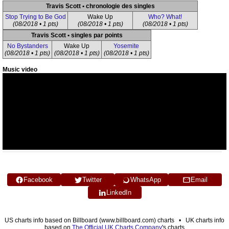
Travis Scott • chronologie des singles
Stop Trying to Be God
Wake Up
Who? What!
(08/2018 • 1 pts)
(08/2018 • 1 pts)
(08/2018 • 1 pts)
Travis Scott • singles par points
No Bystanders
Wake Up
Yosemite
(08/2018 • 1 pts)
(08/2018 • 1 pts)
(08/2018 • 1 pts)
Music video
Facebook
Twitter
WhatsApp
Email
LinkedIn
US charts info based on Billboard (www.billboard.com) charts • UK charts info
based on
The Official UK Charts Company
's charts