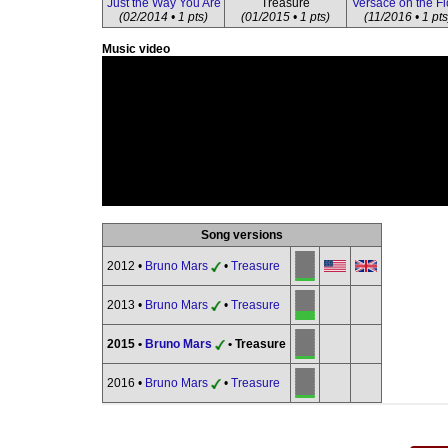
Just the Way You Are
Treasure
Versace on the Fl
(02/2014 • 1 pts)
(01/2015 • 1 pts)
(11/2016 • 1 pts
Music video
Song versions
2012 •
Bruno Mars
•
Treasure
2013 •
Bruno Mars
•
Treasure
2015 •
Bruno Mars
• Treasure
2016 •
Bruno Mars
•
Treasure