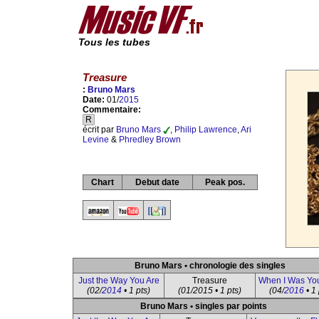
Tous les tubes
Treasure
:
Bruno Mars
Date:
01/
2015
Commentaire:
R
écrit par
Bruno Mars
,
Philip Lawrence
,
Ari
Levine
&
Phredley Brown
Chart
Debut date
Peak pos.
Bruno Mars • chronologie des singles
Just the Way You Are
Treasure
When I Was Yo
(02/
2014
• 1 pts)
(01/2015 • 1 pts)
(04/
2016
• 1 
Bruno Mars • singles par points