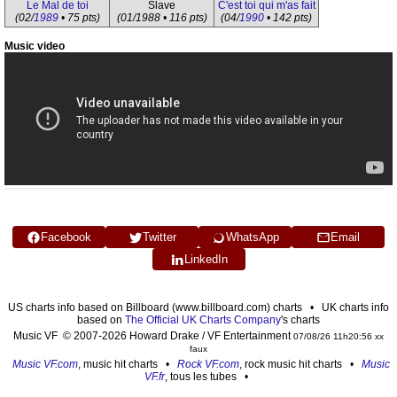
Le Mal de toi
Slave
C'est toi qui m'as fait
(02/
1989
• 75 pts)
(01/1988 • 116 pts)
(04/
1990
• 142 pts)
Music video
Facebook
Twitter
WhatsApp
Email
LinkedIn
US charts info based on Billboard (www.billboard.com) charts • UK charts info
based on
The Official UK Charts Company
's charts
Music VF © 2007-2026 Howard Drake / VF Entertainment
07/08/26 11h20:56 xx
faux
Music VF.com
, music hit charts •
Rock VF.com
, rock music hit charts •
Music
VF.fr
, tous les tubes •