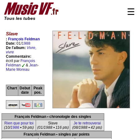
☰
Tous les tubes
Slave
:
François Feldman
Date:
01/
1988
De l'album:
Vivre,
vivre
Commentaire:
écrit par
François
Feldman
&
Jean-
Marie Moreau
Chart
Debut
Peak
date
pos.
François Feldman • chronologie des singles
Rien que pour toi
Slave
Je te retrouverai
(10/
1986
• 59 pts)
(01/1988 • 116 pts)
(08/1988 • 42 pts)
François Feldman • singles par points