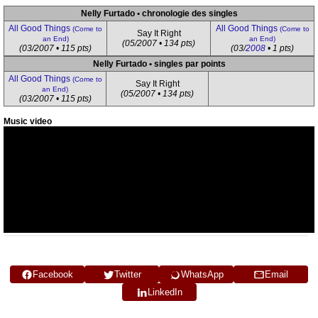
Nelly Furtado • chronologie des singles
All Good Things
All Good Things
(Come to
(Come to
Say It Right
an End)
an End)
(05/2007 • 134 pts)
(03/2007 • 115 pts)
(03/
2008
• 1 pts)
Nelly Furtado • singles par points
All Good Things
(Come to
Say It Right
an End)
(05/2007 • 134 pts)
(03/2007 • 115 pts)
Music video
Facebook
Twitter
WhatsApp
Email
LinkedIn