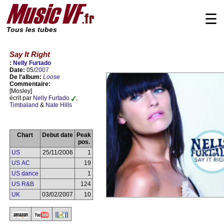
☰
Tous les tubes
Say It Right
:
Nelly Furtado
Date:
05/
2007
De l'album:
Loose
Commentaire:
[Mosley]
écrit par
Nelly Furtado
,
Timbaland
&
Nate Hills
Chart
Debut date
Peak
pos.
US
25/11/2006
1
US AC
19
US dance
1
US R&B
124
UK
03/02/2007
10