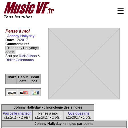
☰
Tous les tubes
Pense à moi
:
Johnny Hallyday
Date:
12/
2017
Commentaire:
R: Johnny Hallyday's
death
écrit par
Rick Allison
&
Didier Golemanas
Chart
Debut
Peak
date
pos.
Johnny Hallyday • chronologie des singles
Pas cette chanson
Pense à moi
Quelques cris
(12/2017 • 1 pts)
(12/2017 • 1 pts)
(12/2017 • 1 pts)
Johnny Hallyday • singles par points