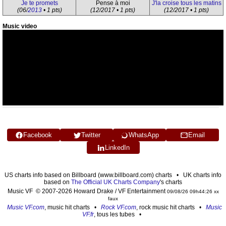
Je te promets
Pense à moi
J'la croise tous les matins
(06/
2013
• 1 pts)
(12/2017 • 1 pts)
(12/2017 • 1 pts)
Music video
Facebook
Twitter
WhatsApp
Email
LinkedIn
US charts info based on Billboard (www.billboard.com) charts • UK charts info
based on
The Official UK Charts Company
's charts
Music VF © 2007-2026 Howard Drake / VF Entertainment
09/08/26 09h44:26 xx
faux
Music VF.com
, music hit charts •
Rock VF.com
, rock music hit charts •
Music
VF.fr
, tous les tubes •