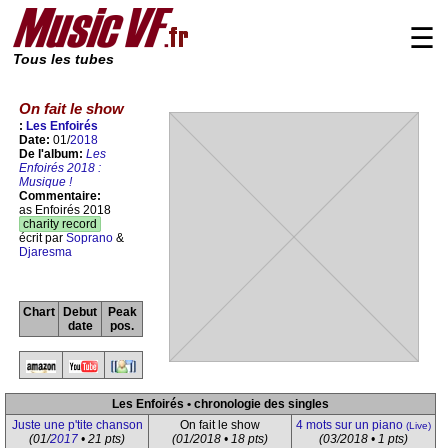
☰
Tous les tubes
On fait le show
:
Les Enfoirés
Date:
01/
2018
De l'album:
Les
Enfoirés 2018 :
Musique !
Commentaire:
as Enfoirés 2018
charity record
écrit par
Soprano
&
Djaresma
Chart
Debut
Peak
date
pos.
Les Enfoirés • chronologie des singles
Juste une p'tite chanson
On fait le show
4 mots sur un piano
(Live)
(01/
2017
• 21 pts)
(01/2018 • 18 pts)
(03/2018 • 1 pts)