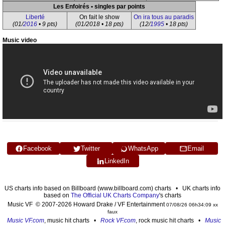
Les Enfoirés • singles par points
Liberté
On fait le show
On ira tous au paradis
(01/
2016
• 9 pts)
(01/2018 • 18 pts)
(12/
1995
• 18 pts)
Music video
Facebook
Twitter
WhatsApp
Email
LinkedIn
US charts info based on Billboard (www.billboard.com) charts • UK charts info
based on
The Official UK Charts Company
's charts
Music VF © 2007-2026 Howard Drake / VF Entertainment
07/08/26 06h34:09 xx
faux
Music VF.com
, music hit charts •
Rock VF.com
, rock music hit charts •
Music