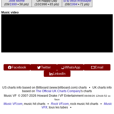
Jolie Môme
Oh Happy Day
Si tu veux m'essayer
(09/
1999
• 56 pts)
(10/1996 • 65 pts)
(08/
1994
• 71 pts)
Music video
Facebook
Twitter
WhatsApp
Email
LinkedIn
US charts info based on Billboard (www.billboard.com) charts • UK charts info
based on
The Official UK Charts Company
's charts
Music VF © 2007-2026 Howard Drake / VF Entertainment
06/08/26 12h44:52 xx
faux
Music VF.com
, music hit charts •
Rock VF.com
, rock music hit charts •
Music
VF.fr
, tous les tubes •