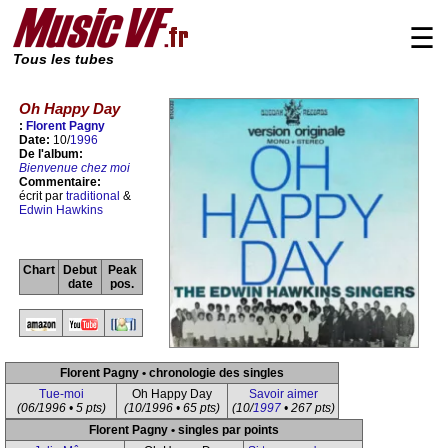
☰
Tous les tubes
Oh Happy Day
:
Florent Pagny
Date:
10/
1996
De l'album:
Bienvenue chez moi
Commentaire:
écrit par
traditional
&
Edwin Hawkins
Chart
Debut
Peak
date
pos.
Florent Pagny • chronologie des singles
Tue-moi
Oh Happy Day
Savoir aimer
(06/1996 • 5 pts)
(10/1996 • 65 pts)
(10/
1997
• 267 pts)
Florent Pagny • singles par points