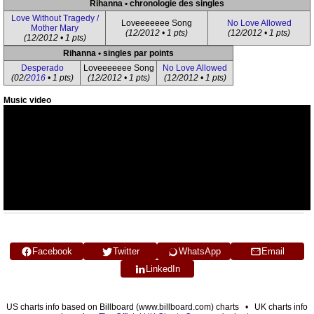
Rihanna • chronologie des singles
Love Without Tragedy /
Loveeeeeee Song
No Love Allowed
Mother Mary
(12/2012 • 1 pts)
(12/2012 • 1 pts)
(12/2012 • 1 pts)
Rihanna • singles par points
Desperado
Loveeeeeee Song
No Love Allowed
(02/
2016
• 1 pts)
(12/2012 • 1 pts)
(12/2012 • 1 pts)
Music video
Facebook
Twitter
WhatsApp
Email
LinkedIn
US charts info based on Billboard (www.billboard.com) charts • UK charts info