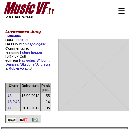
☰
Tous les tubes
Loveeeeeee Song
:
Rihanna
Date:
12/
2012
De l'album:
Unapologetic
Commentaire:
featuring
Future [rapper]
[SRP LP Cut]
écrit par
Nayvadius Wilburn
,
Denisea "Blu June" Andrews
&
Robyn Fenty
Chart
Debut date
Peak
pos.
US
16/02/2013
55
US R&B
14
UK
01/12/2012
105