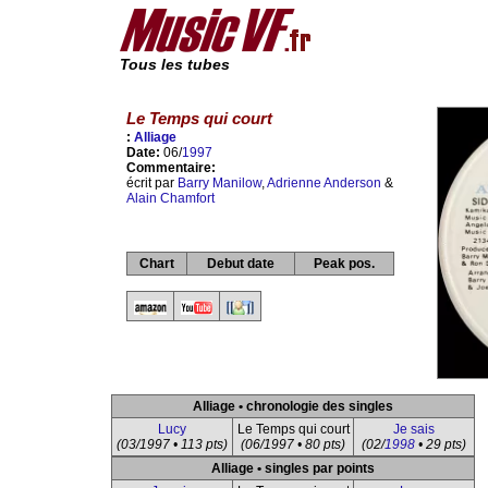
Tous les tubes
Le Temps qui court
:
Alliage
Date:
06/
1997
Commentaire:
écrit par
Barry Manilow
,
Adrienne Anderson
&
Alain Chamfort
Chart
Debut date
Peak pos.
Alliage • chronologie des singles
Lucy
Le Temps qui court
Je sais
(03/1997 • 113 pts)
(06/1997 • 80 pts)
(02/
1998
• 29 pts)
Alliage • singles par points