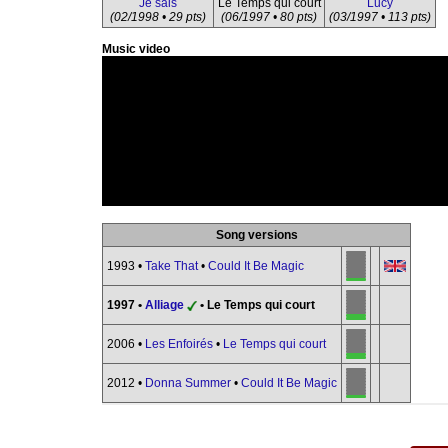
Je sais
Le Temps qui court
Lucy
(02/1998 • 29 pts)
(06/1997 • 80 pts)
(03/1997 • 113 pts)
Music video
Song versions
1993 •
Take That
•
Could It Be Magic
1997 •
Alliage
• Le Temps qui court
2006 •
Les Enfoirés
•
Le Temps qui court
2012 •
Donna Summer
•
Could It Be Magic