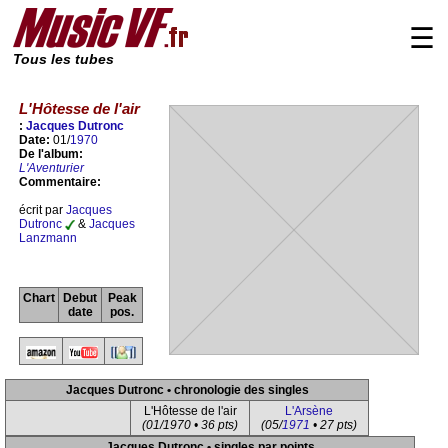
☰
Tous les tubes
L'Hôtesse de l'air
:
Jacques Dutronc
Date:
01/
1970
De l'album:
L'Aventurier
Commentaire:
écrit par
Jacques
Dutronc
&
Jacques
Lanzmann
Chart
Debut
Peak
date
pos.
Jacques Dutronc • chronologie des singles
L'Hôtesse de l'air
L'Arsène
(01/1970 • 36 pts)
(05/
1971
• 27 pts)
Jacques Dutronc • singles par points