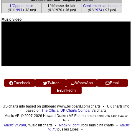
L'Opportuniste
L'Hôtesse de l'air
Gentleman cambrioleur
(01/
1993
• 32 pts)
(01/1970 • 36 pts)
(01/
1974
• 91 pts)
Music video
Facebook
Twitter
WhatsApp
Email
LinkedIn
US charts info based on Billboard (www.billboard.com) charts • UK charts info
based on
The Official UK Charts Company
's charts
Music VF © 2007-2026 Howard Drake / VF Entertainment
09/08/26 14h11:44 xx
faux
Music VF.com
, music hit charts •
Rock VF.com
, rock music hit charts •
Music
VF.fr
, tous les tubes •