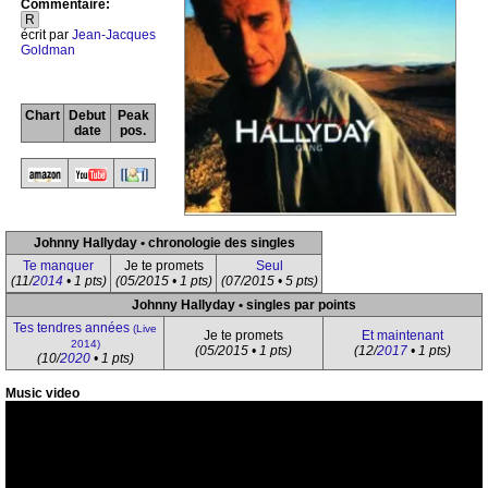
Commentaire:
R
écrit par
Jean-Jacques
Goldman
Chart
Debut
Peak
date
pos.
Johnny Hallyday • chronologie des singles
Te manquer
Je te promets
Seul
(11/
2014
• 1 pts)
(05/2015 • 1 pts)
(07/2015 • 5 pts)
Johnny Hallyday • singles par points
Tes tendres années
(Live
Je te promets
Et maintenant
2014)
(05/2015 • 1 pts)
(12/
2017
• 1 pts)
(10/
2020
• 1 pts)
Music video