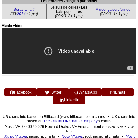
Les Enfoirés • singles par points
Je suis de celles / Les
Seras-tu là ?
À quoi ça sert l'amour
bals populaires
(03/
2014
• 1 pts)
(03/2014 • 1 pts)
(03/2012 • 1 pts)
Music video
Facebook
Twitter
WhatsApp
Email
LinkedIn
US charts info based on Billboard (www.billboard.com) charts • UK charts info
based on
The Official UK Charts Company
's charts
Music VF © 2007-2026 Howard Drake / VF Entertainment
09/08/26 07h57:17 xx
faux
Music VF.com
, music hit charts •
Rock VF.com
, rock music hit charts •
Music