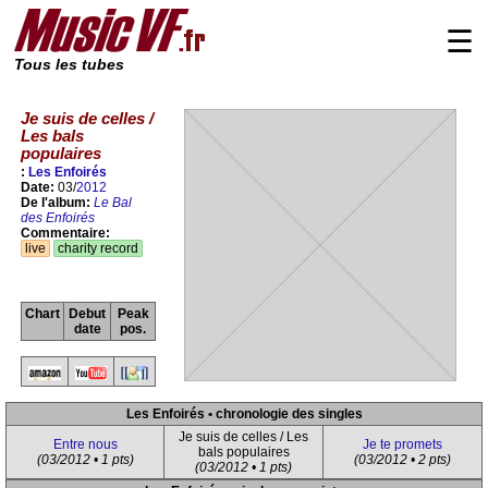
☰
Tous les tubes
Je suis de celles /
Les bals
populaires
:
Les Enfoirés
Date:
03/
2012
De l'album:
Le Bal
des Enfoirés
Commentaire:
live
charity record
Chart
Debut
Peak
date
pos.
Les Enfoirés • chronologie des singles
Je suis de celles / Les
Entre nous
Je te promets
bals populaires
(03/2012 • 1 pts)
(03/2012 • 2 pts)
(03/2012 • 1 pts)