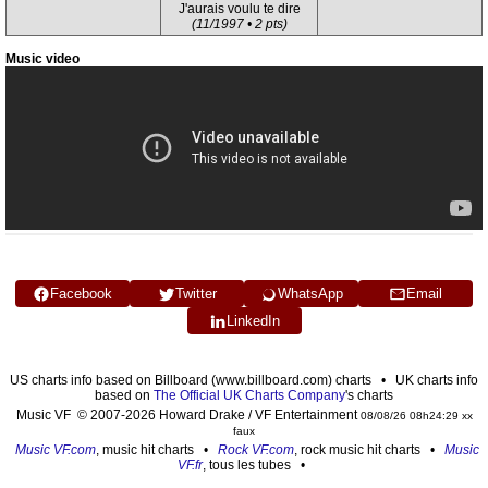
J'aurais voulu te dire
(11/1997 • 2 pts)
Music video
Facebook
Twitter
WhatsApp
Email
LinkedIn
US charts info based on Billboard (www.billboard.com) charts • UK charts info
based on
The Official UK Charts Company
's charts
Music VF © 2007-2026 Howard Drake / VF Entertainment
08/08/26 08h24:29 xx
faux
Music VF.com
, music hit charts •
Rock VF.com
, rock music hit charts •
Music
VF.fr
, tous les tubes •