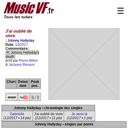
☰
Tous les tubes
J'ai oublié de
vivre
:
Johnny Hallyday
Date:
12/
2017
Commentaire:
R: Johnny Hallyday's
death
écrit par
Pierre Billon
&
Jacques Revaux
Chart
Debut
Peak
date
pos.
Johnny Hallyday • chronologie des singles
Gabrielle
J'ai oublié de vivre
Je serai là
(12/2017 • 14 pts)
(12/2017 • 11 pts)
(12/2017 • 1 pts)
Johnny Hallyday • singles par points