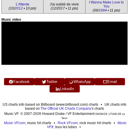
I Wanna Make Love to
L'Attente
J'ai oublié de vivre
You
(10/
2012
• 10 pts)
(12/2017 • 11 pts)
(09/
1994
• 11 pts)
Music video
Facebook
Twitter
WhatsApp
Email
LinkedIn
US charts info based on Billboard (www.billboard.com) charts • UK charts info
based on
The Official UK Charts Company
's charts
Music VF © 2007-2026 Howard Drake / VF Entertainment
09/08/26 17h06:08 xx
faux
Music VF.com
, music hit charts •
Rock VF.com
, rock music hit charts •
Music
VF.fr
, tous les tubes •