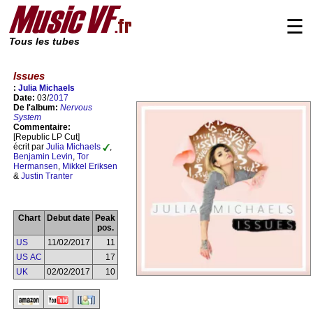
☰
Tous les tubes
Issues
:
Julia Michaels
Date:
03/
2017
De l'album:
Nervous
System
Commentaire:
[Republic LP Cut]
écrit par
Julia Michaels
,
Benjamin Levin
,
Tor
Hermansen
,
Mikkel Eriksen
&
Justin Tranter
Chart
Debut date
Peak
pos.
US
11/02/2017
11
US AC
17
UK
02/02/2017
10