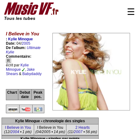
☰
Tous les tubes
I Believe in You
:
Kylie Minogue
Date:
04/
2005
De l'album:
Ultimate
Kylie
Commentaire:
R
écrit par
Kylie
Minogue
,
Jake
Shears
&
Babydaddy
Chart
Debut
Peak
date
pos.
Kylie Minogue • chronologie des singles
I Believe in You
I Believe in You
2 Hearts
(12/
2004
• 1 pts)
(04/2005 • 14 pts)
(11/
2007
• 56 pts)
Kylie Minogue • singles par points