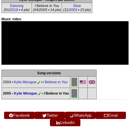
Dancing
I Believe in You
Slow
(01/
2018
• 4 pts)
(04/2005 • 14 pts)
(11/
2003
• 15 pts)
Music video
Song versions
2004 •
Kylie Minogue
•
I Believe in You
2005 •
Kylie Minogue
• I Believe in You
Facebook
Twitter
WhatsApp
Email
LinkedIn