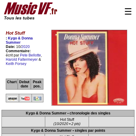
☰
Tous les tubes
Hot Stuff
:
Kygo & Donna
Summer
Date:
10/
2020
Commentaire:
écrit par
Pete Bellotte
,
Harold Faltermeyer
&
Keith Forsey
Chart
Debut
Peak
date
pos.
Kygo & Donna Summer • chronologie des singles
Hot Stuff
(10/2020 • 2 pts)
Kygo & Donna Summer • singles par points