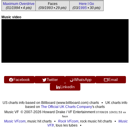
Maximum Overdrive
Faces
Here I Go
(01/1994 • 4 pts)
(09/1993 • 29 pts)
(03/
1995
• 30 pts)
Music video
Facebook
Twitter
WhatsApp
Email
LinkedIn
US charts info based on Billboard (www.billboard.com) charts • UK charts info
based on
The Official UK Charts Company
's charts
Music VF © 2007-2026 Howard Drake / VF Entertainment
07/08/26 10h51:53 xx
faux
Music VF.com
, music hit charts •
Rock VF.com
, rock music hit charts •
Music
VF.fr
, tous les tubes •