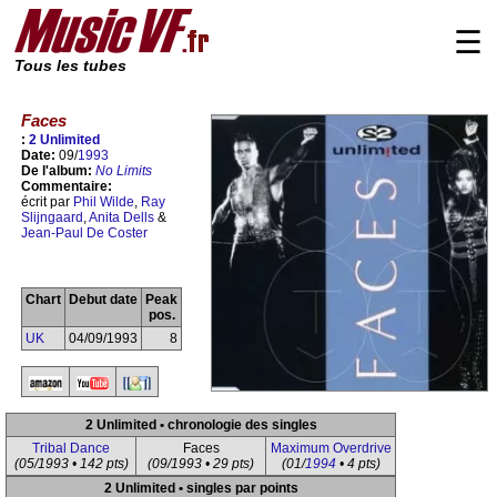
☰
Tous les tubes
Faces
:
2 Unlimited
Date:
09/
1993
De l'album:
No Limits
Commentaire:
écrit par
Phil Wilde
,
Ray
Slijngaard
,
Anita Dells
&
Jean-Paul De Coster
Chart
Debut date
Peak
pos.
UK
04/09/1993
8
2 Unlimited • chronologie des singles
Tribal Dance
Faces
Maximum Overdrive
(05/1993 • 142 pts)
(09/1993 • 29 pts)
(01/
1994
• 4 pts)
2 Unlimited • singles par points