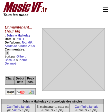
☰
Tous les tubes
Et maintenant...
(Tour 66)
:
Johnny Hallyday
Date:
01/
2011
De l'album:
Tour 66 :
Stade de France 2009
Commentaire:
R
écrit par
Gilbert
Bécaud
&
Pierre
Delanoë
Chart
Debut
Peak
date
pos.
Johnny Hallyday • chronologie des singles
Ça n'finira jamais
Et maintenant...
Ça n'finira jamais
(Tour 66)
(01/
2010
• 1 pts)
(01/2011 • 1 pts)
(01/2011 • 1 pts)