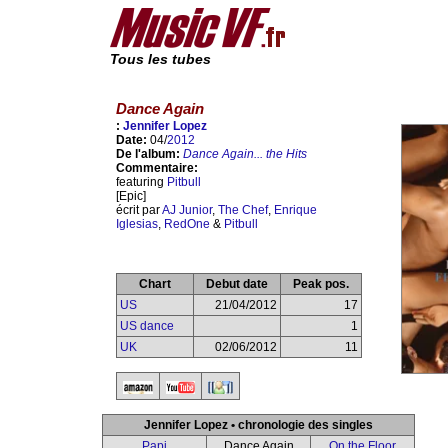
Tous les tubes
Dance Again
:
Jennifer Lopez
Date:
04/
2012
De l'album:
Dance Again... the Hits
Commentaire:
featuring
Pitbull
[Epic]
écrit par
AJ Junior
,
The Chef
,
Enrique
Iglesias
,
RedOne
&
Pitbull
Chart
Debut date
Peak pos.
US
21/04/2012
17
US dance
1
UK
02/06/2012
11
Jennifer Lopez • chronologie des singles
Papi
Dance Again
On the Floor