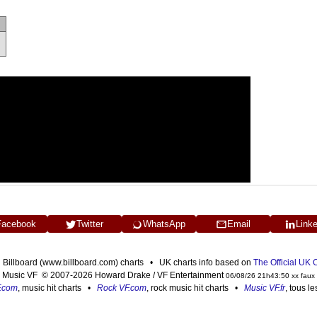
Facebook
Twitter
WhatsApp
Email
Link
n Billboard (www.billboard.com) charts • UK charts info based on
The Official UK
Music VF © 2007-2026 Howard Drake / VF Entertainment
06/08/26 21h43:50 xx faux
F.com
, music hit charts •
Rock VF.com
, rock music hit charts •
Music VF.fr
, tous l