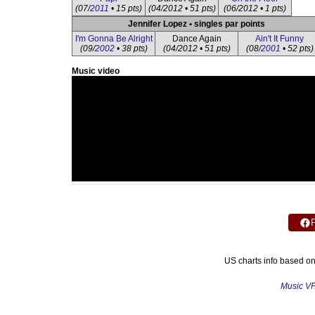
(07/
2011
• 15 pts)
(04/2012 • 51 pts)
(06/2012 • 1 pts)
Jennifer Lopez • singles par points
I'm Gonna Be Alright
Dance Again
Ain't It Funny
(09/
2002
• 38 pts)
(04/2012 • 51 pts)
(08/
2001
• 52 pts)
Music video
US charts info based o
Music V