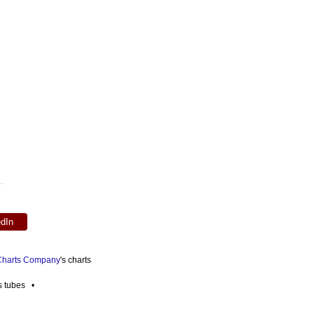
edIn
 Charts Company
's charts
es tubes •