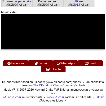
Excuse-moi partenaire
Da dou ron ron
20 ans
(06/2000 • 2 pts)
(06/2000 • 2 pts)
(06/
2013
• 2 pts)
Music video
Facebook
Twitter
WhatsApp
Email
LinkedIn
US charts info based on Billboard (www.billboard.com) charts • UK charts info
based on
The Official UK Charts Company
's charts
Music VF © 2007-2026 Howard Drake / VF Entertainment
09/08/26 07h20:26 xx
faux
Music VF.com
, music hit charts •
Rock VF.com
, rock music hit charts •
Music
VF.fr
, tous les tubes •