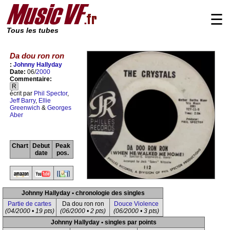
☰
Tous les tubes
Da dou ron ron
:
Johnny Hallyday
Date:
06/
2000
Commentaire:
R
écrit par
Phil Spector
,
Jeff Barry
,
Ellie
Greenwich
&
Georges
Aber
Chart
Debut
Peak
date
pos.
Johnny Hallyday • chronologie des singles
Partie de cartes
Da dou ron ron
Douce Violence
(04/2000 • 19 pts)
(06/2000 • 2 pts)
(06/2000 • 3 pts)
Johnny Hallyday • singles par points