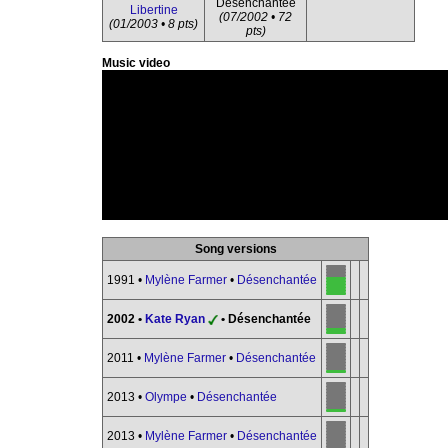
Désenchantée
Libertine
(07/2002 • 72
(01/2003 • 8 pts)
pts)
Music video
Song versions
1991 •
Mylène Farmer
•
Désenchantée
2002 •
Kate Ryan
• Désenchantée
2011 •
Mylène Farmer
•
Désenchantée
2013 •
Olympe
•
Désenchantée
2013 •
Mylène Farmer
•
Désenchantée