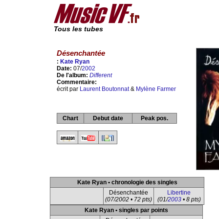
Tous les tubes
Désenchantée
:
Kate Ryan
Date:
07/
2002
De l'album:
Different
Commentaire:
écrit par
Laurent Boutonnat
&
Mylène Farmer
Chart
Debut date
Peak pos.
Kate Ryan • chronologie des singles
Désenchantée
Libertine
(07/2002 • 72 pts)
(01/
2003
• 8 pts)
Kate Ryan • singles par points