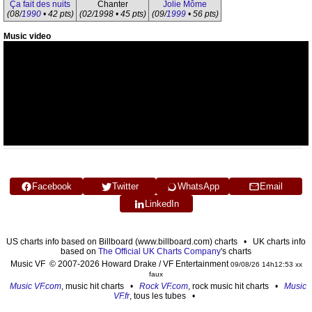
Ça fait des nuits
Chanter
Jolie Môme
(08/
1990
• 42 pts)
(02/1998 • 45 pts)
(09/
1999
• 56 pts)
Music video
Facebook
Twitter
WhatsApp
Email
LinkedIn
US charts info based on Billboard (www.billboard.com) charts • UK charts info
based on
The Official UK Charts Company
's charts
Music VF © 2007-2026 Howard Drake / VF Entertainment
09/08/26 14h12:53 xx
faux
Music VF.com
, music hit charts •
Rock VF.com
, rock music hit charts •
Music
VF.fr
, tous les tubes •