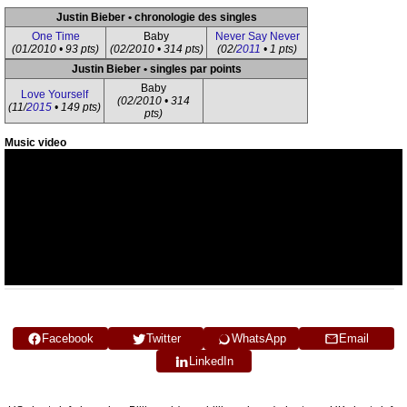
Justin Bieber • chronologie des singles
One Time
Baby
Never Say Never
(01/2010 • 93 pts)
(02/2010 • 314 pts)
(02/
2011
• 1 pts)
Justin Bieber • singles par points
Baby
Love Yourself
(02/2010 • 314
(11/
2015
• 149 pts)
pts)
Music video
Facebook
Twitter
WhatsApp
Email
LinkedIn