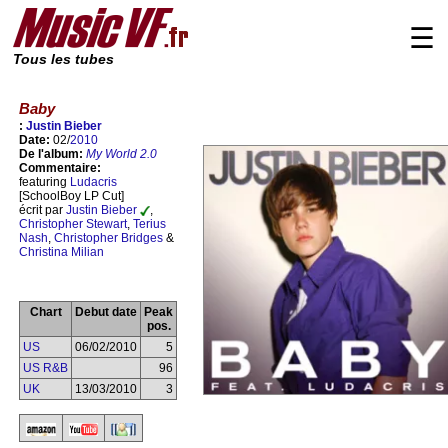
☰
Tous les tubes
Baby
:
Justin Bieber
Date:
02/
2010
De l'album:
My World 2.0
Commentaire:
featuring
Ludacris
[SchoolBoy LP Cut]
écrit par
Justin Bieber
,
Christopher Stewart
,
Terius
Nash
,
Christopher Bridges
&
Christina Milian
Chart
Debut date
Peak
pos.
US
06/02/2010
5
US R&B
96
UK
13/03/2010
3