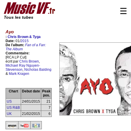
☰
Tous les tubes
Ayo
:
Chris Brown & Tyga
Date:
01/
2015
De l'album:
Fan of a Fan:
The Album
Commentaire:
[RCA LP Cut]
écrit par
Chris Brown
,
Michael Ray Nguyen-
Stevenson
,
Nicholas Balding
&
Mark Kragen
Chart
Debut date
Peak
pos.
US
24/01/2015
21
US R&B
7
UK
21/02/2015
6