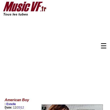
Tous les tubes
☰
American Boy
:
Estelle
Date:
12/
2012