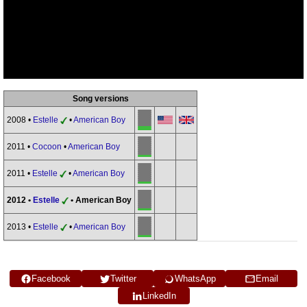
Song versions
2008 •
Estelle
•
American Boy
2011 •
Cocoon
•
American Boy
2011 •
Estelle
•
American Boy
2012 •
Estelle
• American Boy
2013 •
Estelle
•
American Boy
Facebook
Twitter
WhatsApp
Email
LinkedIn