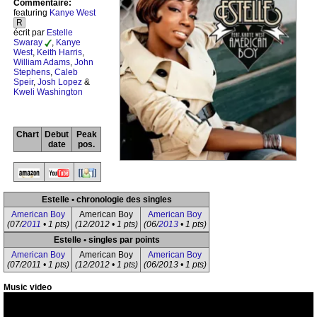
Commentaire:
featuring
Kanye West
R
écrit par
Estelle
Swaray
,
Kanye
West
,
Keith Harris
,
William Adams
,
John
Stephens
,
Caleb
Speir
,
Josh Lopez
&
Kweli Washington
Chart
Debut
Peak
date
pos.
Estelle • chronologie des singles
American Boy
American Boy
American Boy
(07/
2011
• 1 pts)
(12/2012 • 1 pts)
(06/
2013
• 1 pts)
Estelle • singles par points
American Boy
American Boy
American Boy
(07/2011 • 1 pts)
(12/2012 • 1 pts)
(06/2013 • 1 pts)
Music video