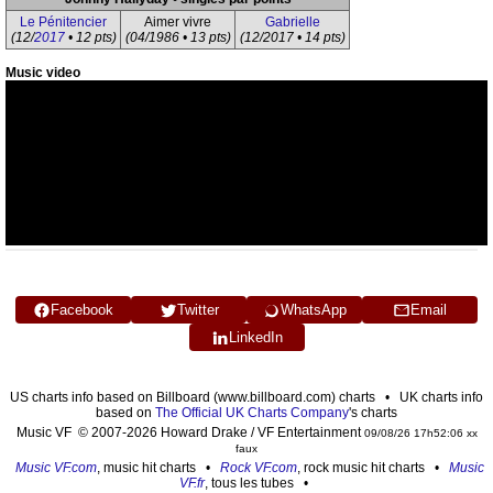
Le Pénitencier
Aimer vivre
Gabrielle
(12/
2017
• 12 pts)
(04/1986 • 13 pts)
(12/2017 • 14 pts)
Music video
Facebook
Twitter
WhatsApp
Email
LinkedIn
US charts info based on Billboard (www.billboard.com) charts • UK charts info
based on
The Official UK Charts Company
's charts
Music VF © 2007-2026 Howard Drake / VF Entertainment
09/08/26 17h52:06 xx
faux
Music VF.com
, music hit charts •
Rock VF.com
, rock music hit charts •
Music
VF.fr
, tous les tubes •