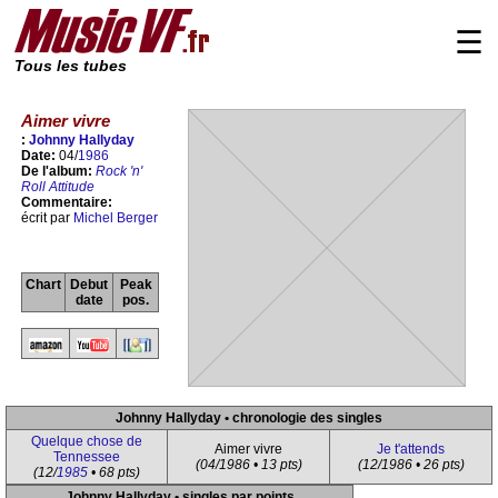
☰
Tous les tubes
Aimer vivre
:
Johnny Hallyday
Date:
04/
1986
De l'album:
Rock 'n'
Roll Attitude
Commentaire:
écrit par
Michel Berger
Chart
Debut
Peak
date
pos.
Johnny Hallyday • chronologie des singles
Quelque chose de
Aimer vivre
Je t'attends
Tennessee
(04/1986 • 13 pts)
(12/1986 • 26 pts)
(12/
1985
• 68 pts)
Johnny Hallyday • singles par points