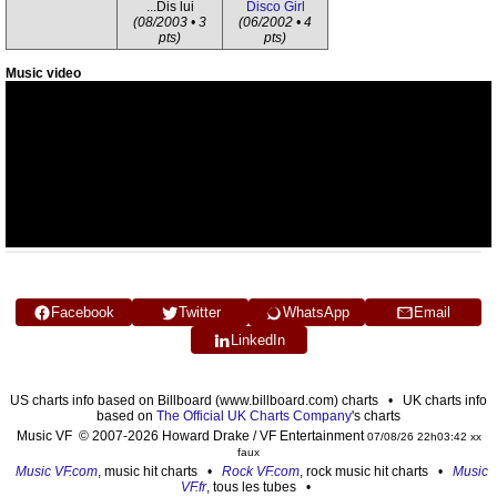
...Dis lui
Disco Girl
(08/2003 • 3
(06/2002 • 4
pts)
pts)
Music video
Facebook
Twitter
WhatsApp
Email
LinkedIn
US charts info based on Billboard (www.billboard.com) charts • UK charts info
based on
The Official UK Charts Company
's charts
Music VF © 2007-2026 Howard Drake / VF Entertainment
07/08/26 22h03:42 xx
faux
Music VF.com
, music hit charts •
Rock VF.com
, rock music hit charts •
Music
VF.fr
, tous les tubes •