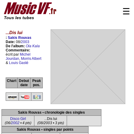
☰
Tous les tubes
...Dis lui
:
Sakis Rouvas
Date:
08/
2003
De l'album:
Ola Kala
Commentaire:
écrit par
Michel
Jourdan
,
Morris Albert
&
Louis Gasté
Chart
Debut
Peak
date
pos.
Sakis Rouvas • chronologie des singles
Disco Girl
...Dis lui
(06/
2002
• 4 pts)
(08/2003 • 3 pts)
Sakis Rouvas • singles par points